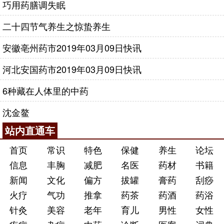
巧用药膳调失眠
二十四节气养生之惊蛰养生
安徽亳州药市2019年03月09日快讯
河北安国药市2019年03月09日快讯
6种藏在人体里的中药
沈金鳌
站内直通车
首页
常识
特色
保健
养生
论坛
信息
丰胸
减肥
名医
药材
书籍
新闻
文化
偏方
拔罐
膏药
刮痧
火疗
气功
推拿
药茶
药酒
药浴
针灸
美容
老年
育儿
男性
女性