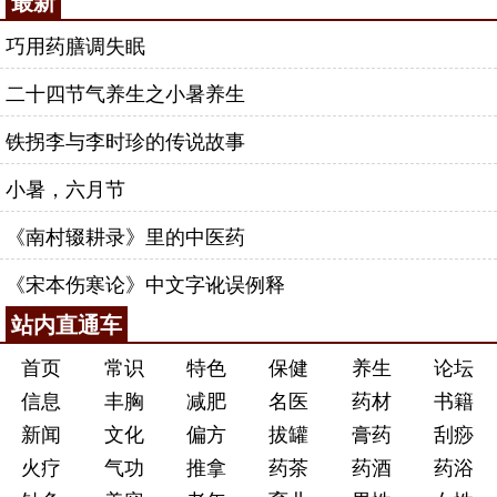
最新
巧用药膳调失眠
二十四节气养生之小暑养生
铁拐李与李时珍的传说故事
小暑，六月节
《南村辍耕录》里的中医药
《宋本伤寒论》中文字讹误例释
站内直通车
首页
常识
特色
保健
养生
论坛
信息
丰胸
减肥
名医
药材
书籍
新闻
文化
偏方
拔罐
膏药
刮痧
火疗
气功
推拿
药茶
药酒
药浴