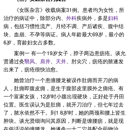
《女医杂言》收载病案31例。患者均为女性，所
治疗的病证中，除部分内、
外科
疾病外，多是
妇科
病，包括习惯性流产、月经不调、产后诸疾、腹中结
块、血崩、不孕等病证。病人年龄最大69岁，最小的
6岁，育龄妇女占多数。
案例一 有一个19岁女子，脖子两边患疬疮。谈允
贤通过灸
翳风
、
肩井
、
天井
、肘尖穴，疬疮的脓遂发
出来了，疬疮很快治愈。
她曾治疗一个患缠腰龙被误作肚痈而开刀的病
人，肚痈即腹皮痈，是生于腹部皮里膜外之痈疮。有
一个富家女孩，12岁时小腹出现硬块，正好处于丹田
位置。医生误认为是肚痈，就开刀治疗，但七年过去
了，脓水依然不干。到1 8岁时，她的两颈和腰上皆生
肿块。谈允贤细询问其原因，判断是缠腰疬，就是现
在俗话说的缠腰龙，她遂灸一十二穴并配合药物治