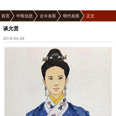
首页
中医信息
古今名医
明代名医
正文
谈允贤
2018-04-29