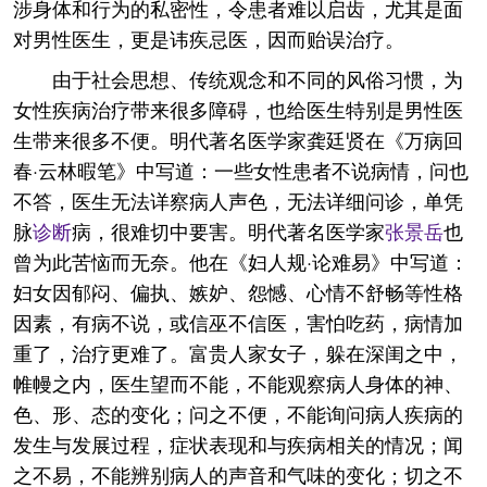
涉身体和行为的私密性，令患者难以启齿，尤其是面
对男性医生，更是讳疾忌医，因而贻误治疗。
由于社会思想、传统观念和不同的风俗习惯，为
女性疾病治疗带来很多障碍，也给医生特别是男性医
生带来很多不便。明代著名医学家龚廷贤在《万病回
春·云林暇笔》中写道：一些女性患者不说病情，问也
不答，医生无法详察病人声色，无法详细问诊，单凭
脉
诊断
病，很难切中要害。明代著名医学家
张景岳
也
曾为此苦恼而无奈。他在《妇人规·论难易》中写道：
妇女因郁闷、偏执、嫉妒、怨憾、心情不舒畅等性格
因素，有病不说，或信巫不信医，害怕吃药，病情加
重了，治疗更难了。富贵人家女子，躲在深闺之中，
帷幔之内，医生望而不能，不能观察病人身体的神、
色、形、态的变化；问之不便，不能询问病人疾病的
发生与发展过程，症状表现和与疾病相关的情况；闻
之不易，不能辨别病人的声音和气味的变化；切之不