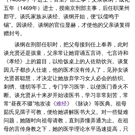
五年（1469年）进士，授南京刑部主事，后任职莱州
郡守。谈氏家族从谈经、谈纲开始，便“以儒鸣于
锡”。因谈经、谈纲的官位显赫，才使他的父亲谈复得
赠封号。
谈纲在刑部任职时，把父母接到任上奉养，此时
谈允贤还是孩童，父亲常让她背诵五言诗、七言诗和
《孝经》上的篇目，以给饭桌上的人佐助饮兴。谈复
因儿子都步人仕途，他的医术没有传人了，见孙女谈
允贤甚聪慧，才决定让她放弃学习女人必会的纺织、
刺绣、缝纫等手工，专门学习医学，以使医门香火不
断。谈允贤从十来岁开始读医书，学习非常刻苦，常
常“昼夜不辍”地攻读《
难经
》《脉诀》等医典。祖母
茹氏见孺子可教，便给她讲解医书大义。对一些疑难
问题，她随时向祖母请教，直到弄懂弄通为止。在祖
母的言传身教之下，她的医学理论水平迅速提高，只