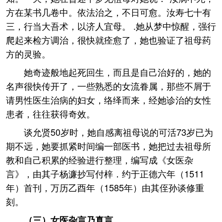
方在某书几卷中。依法治之，不日可愈。汝寿七十有
三，行当大吾术，以济人宜母。 .她从梦中惊醒，强行
爬起来检方调治，很快就痊愈了，她也验证了祖母药
方的灵验。
她奇迹般地起死回生，而且是自己治好的，她的
名声很快传开了，一些熟悉的女流眷属，那些不屑于
请男性医生治病的妇女，络绎而来，经她诊治的女性
患者，往往获得奇效。
谈允贤50岁时，她自感离祖母说的可活73岁已为
期不远，她要抓紧时间编一部医书，她把过去祖母所
教和自己积累的经验进行整理，编写成《女医杂
言》，由其子杨濂抄写付梓．约于正德六年（1511
年）首刊，万历乙酉年（1585年）由其侄孙谈修重
刻。
（三）女医杂言乃真言