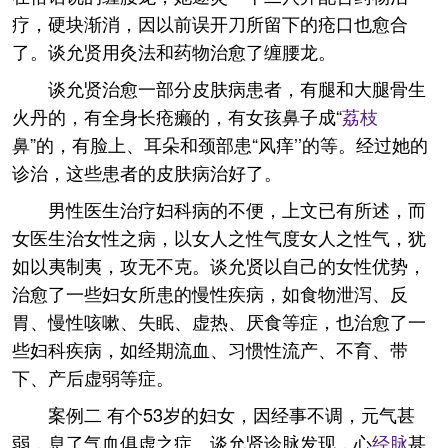
疗，硬块渐消，因以前误开刀所留下的疮口也愈合
了。谈允贤用灸法和药物治愈了缠腰龙。
谈允贤治愈一部分皮肤病患者，有腿和大腿骨生
火丹的，有全身长疮癞的，有女孩鼻子成“
荔枝
鼻”的，有脸上、耳朵和颈部患“风痒’’的等。经过她的
诊治，这些患者的皮肤病治好了。
男性医生治疗妇科病的不便，上文已有所述，而
女医生治女性之病，以女人之性气度女人之性气，犹
如以夷制夷，攻无不克。谈允贤以自己的女性优势，
治愈了一些妇女所患的慢性疾病，如食物泄泻、反
胃、慢性咳嗽、失眠、虚热、厌食等症，也治愈了一
些妇科疾病，如经期流血、习惯性流产、不育、带
下、产后虚弱等症。
案例二 有个53岁的妇女，因经事不调，元气甚
弱，息了气血俱虚之症。谈允贤诊脉发现，心
经脉
甚