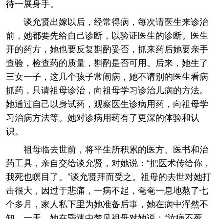
待一展身手。
谈允贤出嫁以后，经常得病，每次请医生来诊治
前，她都要先给自己诊断，以验证医生的诊断。医生
开的药方，她也要反复斟酌妥否，抓来药后她要亲手
查验，检查药的质量，斟酌是否可用。后来，她生了
三女一子，这几个孩子常闹病，她不请别的医生看病
抓药，只请祖母诊治，向祖母学习诊治儿病的方法。
她通过自己以身试药，观察医生诊病用药，向祖母学
习治病方法等。她对诊病用药有了更深的体验和认
识。
祖母临去世前，将平生所积累的医方、医书和治
药工具，亲自交给谈允贤，对她说：“把医术传给你，
我死也瞑目了。”谈允贤拜而受之。祖母的去世对她打
击很大，因过于悲痛，一病不起，奄奄一息地熬了七
个多月，家人私下里为她准备后事，她在病中浑然不
知。一天，她在昏迷中梦见祖母对她说：“汝病不死，