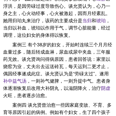
浮洪，是因劳碌过度导致伤心。谈允贤认为，心乃一
身之主，心火动经事，心火被激起，因而月经紊乱。
她用归珀丸来治疗，该药的主要成分是
当归
和
琥珀
，
当归以补血，琥珀以作用于气，调节心脏能量，经过
调理，这位妇女的身体得以恢复。
案例三 有个38岁的妇女，开始时连续三个月月经
血量过多，随后转成血淋，尿血或尿中夹血，三年服
药无效。谈允贤询问得病原因，患者回答说：家里以
烧窑为业，丈夫出去运送砖瓦，每天运到二更才止，
偶因经事遂成此症。谈允贤认为是“劳碌太过”。遂用
补中益气汤
，一则补气健脾，一则升提中气。患者身
体逐渐恢复后改用大补阴丸，以滋阴降火，治疗
阴虚
火旺，患者逐步治愈。
案例四 谈允贤曾治愈一些因家庭变故、不育、多
育等原因引起的病例。例如有个妇女，生了四个孩子