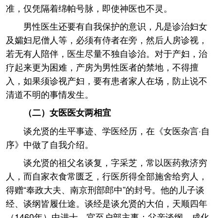
准，仅凭隔着绵帕号脉，即使神医也不灵。
男性医生还要有自我保护的意识，凡是诊治妇女
及孀妇尼僧人等，必须有侍者在旁，然后人房诊视，
若无有人陪伴，医生尽量不独自诊治。对于产妇，治
疗起来更为困难，产房为男性医者的禁地，不得擅
入，如果须诊视产妇，要有患者家人在场，防止说不
清道不明的事情发生。
（二）女医医女两相宜
谈允贤的生平事迹、学医经历，在《女医杂言·自
序》中做了自我介绍。
谈允贤的祖父名谈复，字采芝，常以医药救济穷
人，而自家衣食常匮乏，行医所得全部施舍给穷人，
得赠“奉政大夫、南京刑部郎中”的封号。他的儿子谈
经、谈纲皆履仕途。谈经是谈允贤的大伯，天顺四年
（1460年）中进士，官至户部主事；父亲谈纲，成化