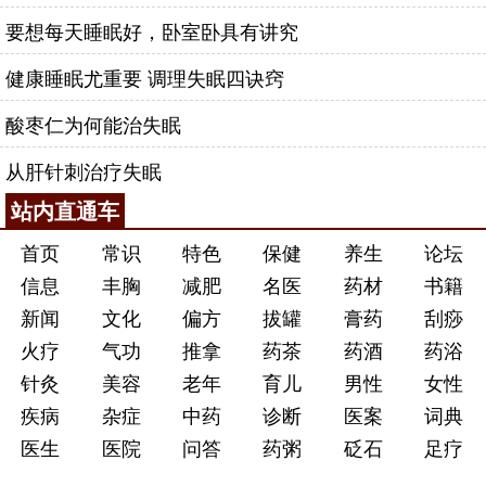
要想每天睡眠好，卧室卧具有讲究
健康睡眠尤重要 调理失眠四诀窍
酸枣仁为何能治失眠
从肝针刺治疗失眠
站内直通车
首页
常识
特色
保健
养生
论坛
信息
丰胸
减肥
名医
药材
书籍
新闻
文化
偏方
拔罐
膏药
刮痧
火疗
气功
推拿
药茶
药酒
药浴
针灸
美容
老年
育儿
男性
女性
疾病
杂症
中药
诊断
医案
词典
医生
医院
问答
药粥
砭石
足疗