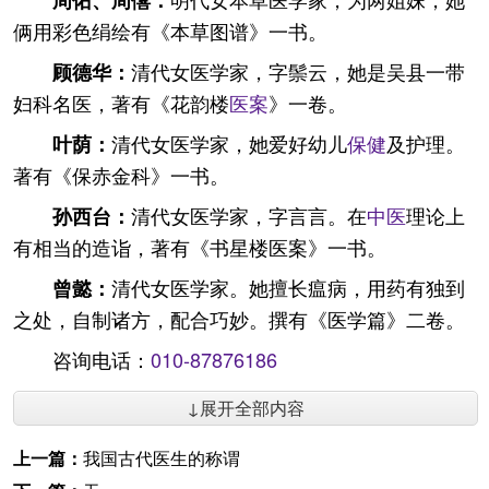
周佑、周僖：
俩用彩色绢绘有《本草图谱》一书。
清代女医学家，字鬃云，她是吴县一带
顾德华：
妇科名医，著有《花韵楼
医案
》一卷。
清代女医学家，她爱好幼儿
保健
及护理。
叶荫：
著有《保赤金科》一书。
清代女医学家，字言言。在
中医
理论上
孙西台：
有相当的造诣，著有《书星楼医案》一书。
清代女医学家。她擅长瘟病，用药有独到
曾懿：
之处，自制诸方，配合巧妙。撰有《医学篇》二卷。
咨询电话：
010-87876186
↓展开全部内容
上一篇：
我国古代医生的称谓