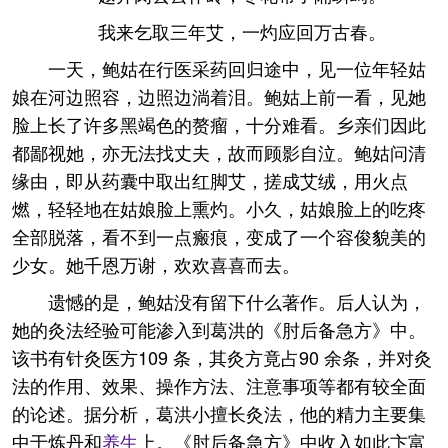
我来乞取三年艾，一灼应回万古春。
一天，鲍姑在行医采药回归途中，见一位年轻姑
娘在河边照容，边照边淌着泪。鲍姑上前一看，见她
脸上长了许多黑竭色的赘瘤，十分难看。乡亲们因此
都鄙视她，亦无法找丈夫，故而顾影自泣。鲍姑问清
缘由，即从药囊中取出红脚艾，搓成艾绒，用火点
燃，轻轻地在姑娘脸上熏灼。小久，姑娘脸上的吃疼
全部脱落，看不到一点瘢痕，变成了一个容俊貌美的
少女。她千恩万谢，欢欢喜喜而去。
遗憾的是，鲍姑没有留下什么著作。后人认为，
她的灸法经验可能渗入到葛洪的《肘后备急方》中。
该书有针灸医方109 条，其灸方竟占90 余条，并对灸
法的作用、效果、操作方法、注意事项等都有较全面
的论述。据分析，葛洪小擅长灸法，他的精力主要集
中于炼丹和
养生
上。《肘后备急方》中收入如此卞富