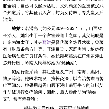
胀全消，自己可以起床活动。义灼精湛的医技被汉武
帝知道后，将其征召入宫，封为女侍医，专为皇太后
治病。
名潜光（约公元309—363 年），山西省
鲍姑：
长治人。她出生于一个官宦兼道士之家，其父鲍舰是
广东南海太守，其夫
葛洪
是晋代著名炼丹术家，曾著
有《肘后备急方》等。耳濡目染，家庭熏陶，给她行
医治病创造了良好条件。她长期与葛洪在广州罗浮山
炼丹行医，岭南人民尊称她为"鲍仙姑"。
鲍姑行医采药，其足迹遍及广州、南海、惠阳、
博罗等地。她医术精良，擅长灸法，以专治赘瘤与赘
疣而闻名。她采用越秀山脚下漫山遍野牛长的红脚艾
作艾绒进行灸疗治疾，因此，后人称此艾为"鲍姑
艾"。曾有诗赞颂：
越井岗去云作岭，枣花帘子隔嶙峋。