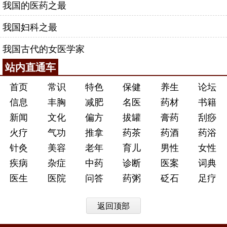
我国的医药之最
我国妇科之最
我国古代的女医学家
站内直通车
首页
常识
特色
保健
养生
论坛
信息
丰胸
减肥
名医
药材
书籍
新闻
文化
偏方
拔罐
膏药
刮痧
火疗
气功
推拿
药茶
药酒
药浴
针灸
美容
老年
育儿
男性
女性
疾病
杂症
中药
诊断
医案
词典
医生
医院
问答
药粥
砭石
足疗
返回顶部