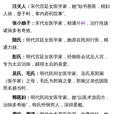
宋代宫廷女医学家，她“知书善医，精妇
汪夫人：
人病，显于时，掌内府药院事”。
宋代女医学家，精通
外科
，治疗疮疡
张小娘子：
诸病多有奇效。
明代宫廷女医学家，她原在民间行医，精
陆氏：
通力脉。
明代宫廷女医学家，经御医会试后入宫，
彭氏：
专为太后治病，颇得太后的喜爱。
明代民间女医学家。吴氏系郭琬
吴氏、毛氏：
（医学家）之母，毛氏为郭琬之妻，郭琬父亲也因医
而名扬当时。
明代民间女医学家。她“以医术游四方，
韩医妇：
治病多奇验”，韩氏怜悯穷人，深得爱戴。
明代女本草医学家，为两姐妹，她