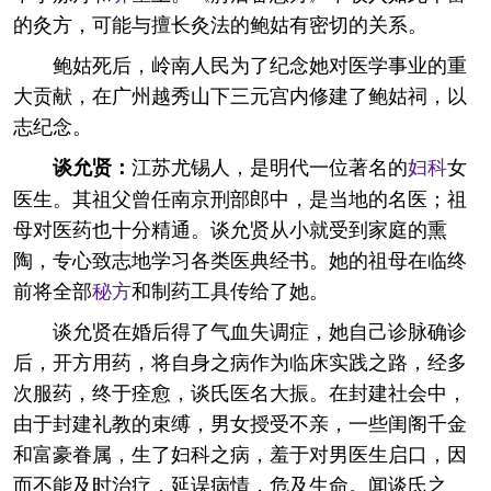
的灸方，可能与擅长灸法的鲍姑有密切的关系。
鲍姑死后，岭南人民为了纪念她对医学事业的重
大贡献，在广州越秀山下三元宫内修建了鲍姑祠，以
志纪念。
江苏尤锡人，是明代一位著名的
妇科
女
谈允贤：
医生。其祖父曾任南京刑部郎中，是当地的名医；祖
母对医药也十分精通。谈允贤从小就受到家庭的熏
陶，专心致志地学习各类医典经书。她的祖母在临终
前将全部
秘方
和制药工具传给了她。
谈允贤在婚后得了气血失调症，她自己诊脉确诊
后，开方用药，将自身之病作为临床实践之路，经多
次服药，终于痊愈，谈氏医名大振。在封建社会中，
由于封建礼教的束缚，男女授受不亲，一些闺阁千金
和富豪眷属，生了妇科之病，羞于对男医生启口，因
而不能及时治疗，延误病情，危及生命。闻谈氏之