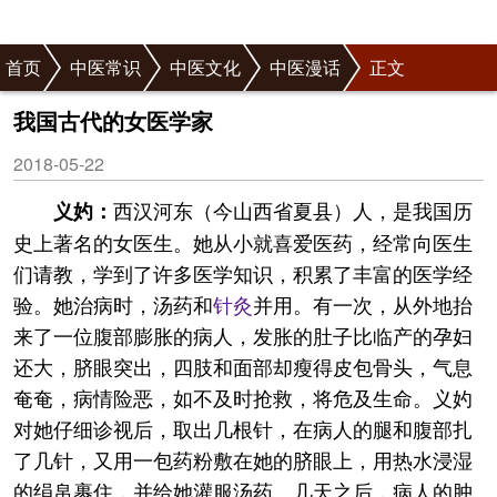
首页
中医常识
中医文化
中医漫话
正文
我国古代的女医学家
2018-05-22
西汉河东（今山西省夏县）人，是我国历
义妁：
史上著名的女医生。她从小就喜爱医药，经常向医生
们请教，学到了许多医学知识，积累了丰富的医学经
验。她治病时，汤药和
针灸
并用。有一次，从外地抬
来了一位腹部膨胀的病人，发胀的肚子比临产的孕妇
还大，脐眼突出，四肢和面部却瘦得皮包骨头，气息
奄奄，病情险恶，如不及时抢救，将危及生命。义妁
对她仔细诊视后，取出几根针，在病人的腿和腹部扎
了几针，又用一包药粉敷在她的脐眼上，用热水浸湿
的绢帛裹住，并给她灌服汤药。几天之后，病人的肿