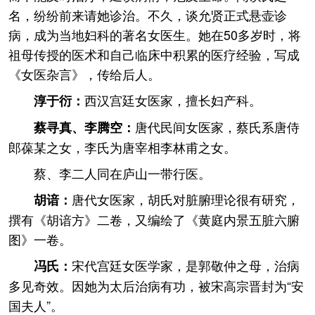
名，纷纷前来请她诊治。不久，谈允贤正式悬壶诊
病，成为当地妇科的著名女医生。她在50多岁时，将
祖母传授的医术和自己临床中积累的医疗经验，写成
《女医杂言》，传给后人。
西汉宫廷女医家，擅长妇产科。
淳于衍：
唐代民间女医家，蔡氏系唐侍
蔡寻真、李腾空：
郎葆某之女，李氏为唐宰相李林甫之女。
蔡、李二人同在庐山一带行医。
唐代女医家，胡氏对脏腑理论很有研究，
胡谙：
撰有《胡谙方》二卷，又编绘了《黄庭内景五脏六腑
图》一卷。
宋代宫廷女医学家，是郭敬仲之母，治病
冯氏：
多见奇效。因她为太后治病有功，被宋高宗晋封为“安
国夫人”。