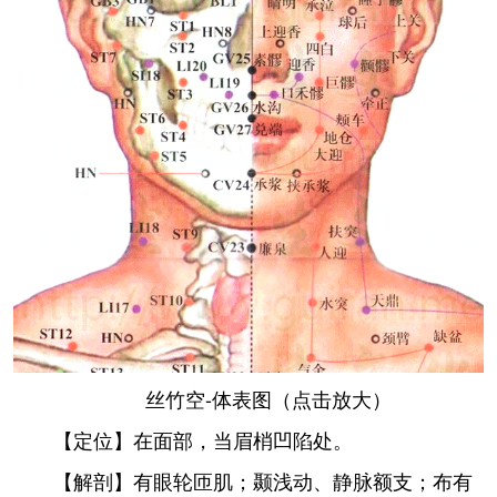
丝竹空-体表图（点击放大）
【定位】在面部，当眉梢凹陷处。
【解剖】有眼轮匝肌；颞浅动、静脉额支；布有