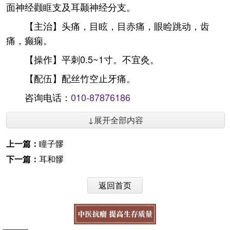
面神经颧眶支及耳颞神经分支。
【主治】头痛，目眩，目赤痛，眼睑跳动，齿
痛，癫痫。
【操作】平刺0.5~1寸。不宜灸。
【配伍】配丝竹空止牙痛。
咨询电话：
010-87876186
↓展开全部内容
上一篇：
瞳子髎
下一篇：
耳和髎
返回首页