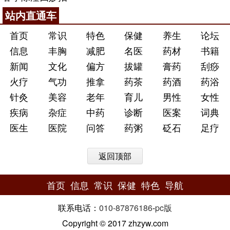
站内直通车
首页
常识
特色
保健
养生
论坛
信息
丰胸
减肥
名医
药材
书籍
新闻
文化
偏方
拔罐
膏药
刮痧
火疗
气功
推拿
药茶
药酒
药浴
针灸
美容
老年
育儿
男性
女性
疾病
杂症
中药
诊断
医案
词典
医生
医院
问答
药粥
砭石
足疗
返回顶部
首页
信息
常识
保健
特色
导航
联系电话：
010-87876186
-
pc版
Copyright © 2017 zhzyw.com