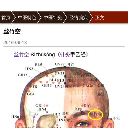
首页
中医特色
中医针灸
经络腧穴
正文
丝竹空
2016-06-18
丝竹空
Sīzhúkōng《
针灸
甲乙经》