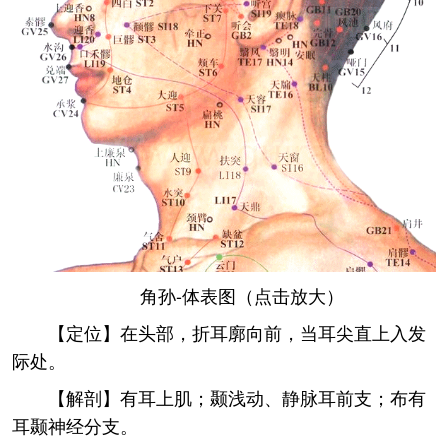
角孙-体表图（点击放大）
【定位】在头部，折耳廓向前，当耳尖直上入发
际处。
【解剖】有耳上肌；颞浅动、静脉耳前支；布有
耳颞神经分支。