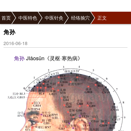
首页
中医特色
中医针灸
经络腧穴
正文
角孙
2016-06-18
角孙
JIǎosūn《灵枢·寒热病》