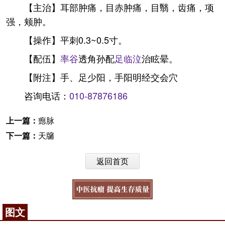
【主治】耳部肿痛，目赤肿痛，目翳，齿痛，项
强，颊肿。
【操作】平刺0.3~0.5寸。
【配伍】
率谷
透角孙配
足临泣
治眩晕。
【附注】手、足少阳，手阳明经交会穴
咨询电话：
010-87876186
上一篇：
瘛脉
下一篇：
天牖
返回首页
图文