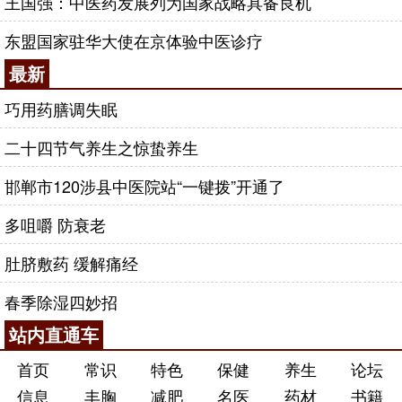
王国强：中医药发展列为国家战略具备良机
东盟国家驻华大使在京体验中医诊疗
最新
巧用药膳调失眠
二十四节气养生之惊蛰养生
邯郸市120涉县中医院站“一键拨”开通了
多咀嚼 防衰老
肚脐敷药 缓解痛经
春季除湿四妙招
站内直通车
首页
常识
特色
保健
养生
论坛
信息
丰胸
减肥
名医
药材
书籍