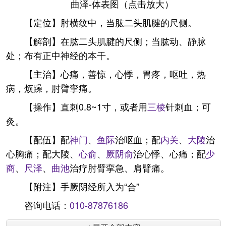
曲泽-体表图（点击放大）
【定位】肘横纹中，当肱二头肌腱的尺侧。
【解剖】在肱二头肌腱的尺侧；当肱动、静脉
处；布有正中神经的本干。
【主治】心痛，善惊，心悸，胃疼，呕吐，热
病，烦躁，肘臂挛痛。
【操作】直刺0.8~1寸，或者用
三棱
针刺血；可
灸。
【配伍】配
神门
、
鱼际
治呕血；配
内关
、
大陵
治
心胸痛；配大陵、
心俞
、
厥阴俞
治心悸、心痛；配
少
商
、
尺泽
、
曲池
治疗肘臂挛急、肩臂痛。
【附注】手厥阴经所入为“合”
咨询电话：
010-87876186