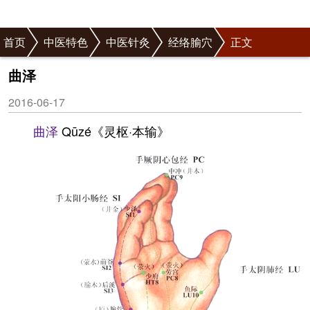
首页
中医特色
中医针灸
经络腧穴
正文
曲泽
2016-06-17
曲泽
Qūzé《灵枢·本输》