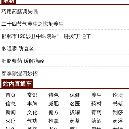
巧用药膳调失眠
二十四节气养生之惊蛰养生
邯郸市120涉县中医院站“一键拨”开通了
多咀嚼 防衰老
肚脐敷药 缓解痛经
春季除湿四妙招
站内直通车
首页
常识
特色
保健
养生
论坛
信息
丰胸
减肥
名医
药材
书籍
新闻
文化
偏方
拔罐
膏药
刮痧
火疗
气功
推拿
药茶
药酒
药浴
针灸
美容
老年
育儿
男性
女性