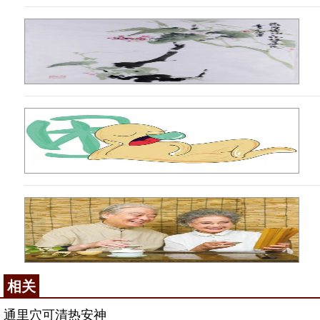
【定位】腕横纹上1寸，尺侧腕屈肌腱的桡侧。
【解剖】在尺侧腕屈肌与指浅屈肌之间，深层为指
【主治】心悸，怔仲，暴喑，舌强不语，腕臂痛。
【操作】直刺0.3~0.5寸。
【配伍】配
廉泉
、
哑门
治不语。
【附注】手少阴
经络
穴。
咨询电话：
010-87876186
相关
通里穴可清热安神