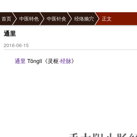
首页
中医特色
中医针灸
经络腧穴
正文
通里
2016-06-15
通里
Tōnglǐ《灵枢·
经脉
》