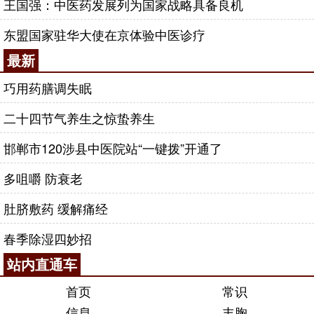
王国强：中医药发展列为国家战略具备良机
东盟国家驻华大使在京体验中医诊疗
最新
巧用药膳调失眠
二十四节气养生之惊蛰养生
邯郸市120涉县中医院站“一键拨”开通了
多咀嚼 防衰老
肚脐敷药 缓解痛经
春季除湿四妙招
站内直通车
首页
常识
信息
丰胸