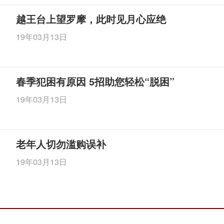
越王台上望罗摩，此时见月心应绝
19年03月13日
通里-体表图（点击放大）
深屈肌；有尺动脉通过；布有前臂内侧皮神经，尺侧为尺
春季犯困有原因 5招助您轻松“脱困”
19年03月13日
老年人切勿滥购误补
19年03月13日