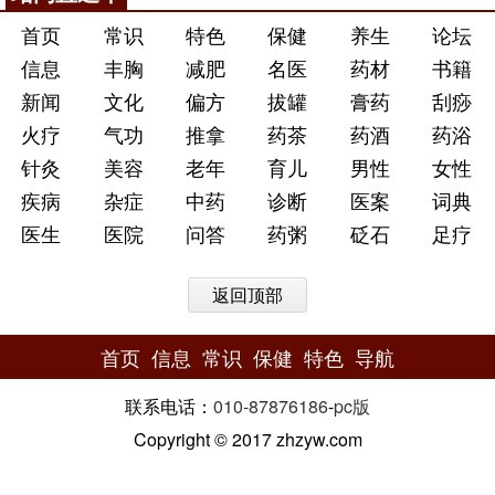
首页
常识
特色
保健
养生
论坛
信息
丰胸
减肥
名医
药材
书籍
新闻
文化
偏方
拔罐
膏药
刮痧
火疗
气功
推拿
药茶
药酒
药浴
针灸
美容
老年
育儿
男性
女性
疾病
杂症
中药
诊断
医案
词典
医生
医院
问答
药粥
砭石
足疗
返回顶部
首页
信息
常识
保健
特色
导航
联系电话：
010-87876186
-
pc版
Copyright © 2017 zhzyw.com