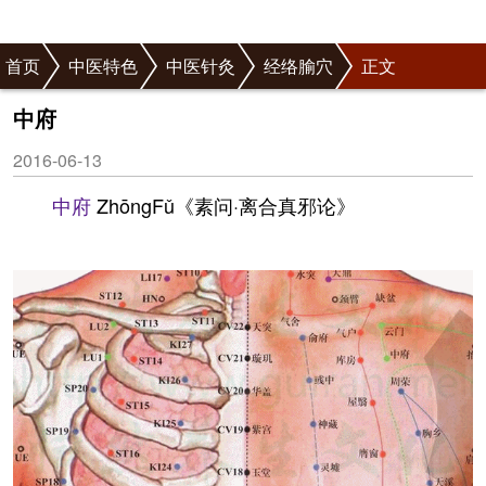
首页
中医特色
中医针灸
经络腧穴
正文
中府
2016-06-13
中府
ZhōngFǔ《素问·离合真邪论》