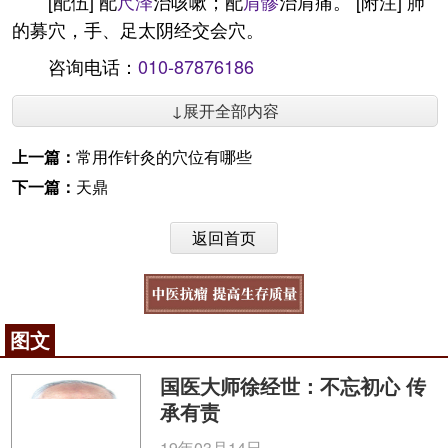
[配伍] 配
尺泽
治咳嗽；配
肩髎
治肩痛。 [附注] 肺
的募穴，手、足太阴经交会穴。
咨询电话：
010-87876186
↓展开全部内容
上一篇：
常用作针灸的穴位有哪些
下一篇：
天鼎
返回首页
图文
国医大师徐经世：不忘初心 传
承有责
19年03月14日