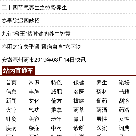
二十四节气养生之惊蛰养生
春季除湿四妙招
九旬“橙王”褚时健的养生智慧
春困之症关乎肾 肾病自查“六字诀”
安徽亳州药市2019年03月14日快讯
站内直通车
首页
常识
特色
保健
养生
论坛
信息
丰胸
减肥
名医
药材
书籍
新闻
文化
偏方
拔罐
膏药
刮痧
火疗
气功
推拿
药茶
药酒
药浴
针灸
美容
老年
育儿
男性
女性
疾病
杂症
中药
诊断
医案
词典