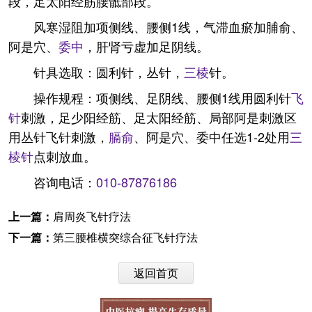
段，足太阳经筋腰骶部段。
风寒湿阻加项侧线、腰侧1线，气滞血瘀加脯俞、
阿是穴、
委中
，肝肾亏虚加足阴线。
针具选取：圆利针，丛针，
三棱
针。
操作规程：项侧线、足阴线、腰侧1线用圆利针
飞
针
刺激，足少阳经筋、足太阳经筋、局部阿是刺激区
用丛针飞针刺激，
膈俞
、阿是穴、委中任选1-2处用
三
棱针
点刺放血。
咨询电话：
010-87876186
上一篇：
肩周炎飞针疗法
下一篇：
第三腰椎横突综合征飞针疗法
返回首页