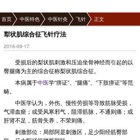
首页
中医特色
中医针灸
飞针
正文
犁状肌综合征飞针疗法
2016-09-17
受损后的梨状肌刺激和压迫坐骨神经而引起的以
臀腿痛为主的综合征称梨状肌综合征。
本病属于
中医
学“痹证”、“腿痛”、“下肢痹证”等范
畴。
中医学认为，外伤、慢性劳损等导致筋脉受损，
气滞血瘀；或受风寒邪气，阻滞筋脉，不通则痛；或
肝肾不足，筋骨失养，不荣则痛。
剌激部位：局部阿是刺激区，足少阳经筋臀部