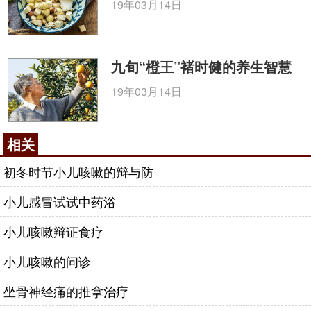
离，防止交叉感染。
19年03月14日
(4)注意气候变化，防止受凉；注意保持室内空气
流通，避免煤气、尘烟、油气等刺激。
九旬“橙王”褚时健的养生智慧
咨询电话：
010-87876186
19年03月14日
相关
初冬时节小儿咳嗽的辩与防
小儿感冒试试中药浴
小儿咳嗽辩证食疗
小儿咳嗽的问诊
坐骨神经痛的推拿治疗