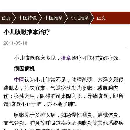
首页
中医特色
中医推拿
小儿推拿
正文
小儿咳嗽推拿治疗
2011-05-18
小儿咳嗽临床多见，
推拿
治疗可取得较好疗效。
病因病机
中医
认为小儿肺常不足，腠理疏薄，六淫之邪侵
袭肌表，肺失宜肃，气逆痰动发为咳嗽；或脏腑内
伤；痰浊内生，阻碍肺司肃降之职，导致咳嗽，即所
谓“咳嗽不止于肺，亦不离乎肺”。
咳嗽见于多种疾病，如急慢性咽炎、扁桃体炎、
支气管炎、肺炎等呼吸道疾病及胸膜炎等其他系统疾