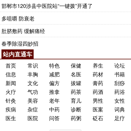
邯郸市120涉县中医院站“一键拨”开通了
多咀嚼 防衰老
肚脐敷药 缓解痛经
春季除湿四妙招
站内直通车
首页
常识
特色
保健
养生
论坛
信息
丰胸
减肥
名医
药材
书籍
新闻
文化
偏方
拔罐
膏药
刮痧
火疗
气功
推拿
药茶
药酒
药浴
针灸
美容
老年
育儿
男性
女性
疾病
杂症
中药
诊断
医案
词典
医生
医院
问答
药粥
砭石
足疗