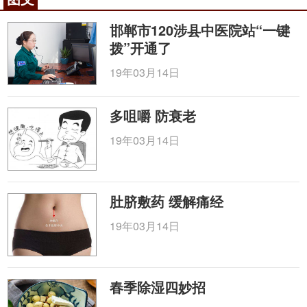
嗽者加风池、
尺泽
、风门、
大杼
；风热咳嗽者加
曲
池
、
外关
；痰浊内生者加足三里、丰隆、
阴陵泉
；气
邯郸市120涉县中医院站“一键
虚者加
气海
、
太渊
、
太白
、足三里、肺俞；阴虚者补
拨”开通了
复溜
、太渊，泻尺泽、
内庭
。
19年03月14日
(3)
耳针
：术者用耳针浅刺
神门
、上屏尖、下屏
尖、气管穴，每次选3～4穴，左右交替。
多咀嚼 防衰老
注意事项
19年03月14日
(1)由于小儿呼吸道生理解剖特点、过敏因素及免
疫功能低下等原因，常易诱发咳嗽，治疗时应注意排
除诱因。推拿治疗本病有较好的疗效，但若继发细菌
肚脐敷药 缓解痛经
感染需配合抗菌治疗；若伴营养不良、贫血及佝偻病
19年03月14日
等应合理喂养，积极防治原发病。
(2)推拿应排除结核、
肿瘤
引起的咳嗽。
春季除湿四妙招
(3)积极治疗呼吸道急、慢性感染性疾病，注意隔