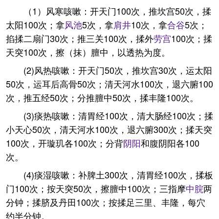
（1）风寒咳嗽：开天门100次，推坎宫50次，揉
太阳100次；拿
风池
5次，拿
肩井
10次，拿
合谷
5次；
掐揉二扇门30次；推三关100次，揉外
劳宫
100次；揉
天突100次，擦（抹）膻中，以透热为度。
(2)风热咳嗽：开天门50次，推坎宫30次，运太阳
50次，运耳后高骨50次；清天河水100次，退六腑100
次，推五经50次；分推膻中50次，揉丰隆100次。
(3)痰热咳嗽：清胃经100次，清大肠经100次；揉
小天心50次，清天河水100次，退六腑300次；揉天突
100次，开璇玑各100次；分背
阴阳
和腹阴阳各100
次。
(4)痰湿咳嗽：补脾土300次，清胃经100次，揉板
门100次；按天突50次，擦膻中100次；三指摩
中脘
两
分钟；揉脐及丹田100次；按揉足三里、丰隆，每穴
约半分钟。