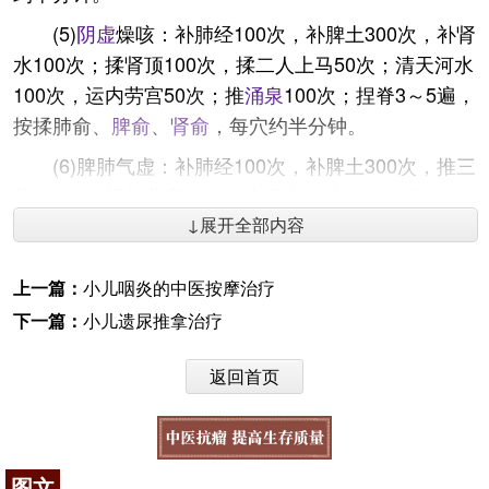
(5)
阴虚
燥咳：补肺经100次，补脾土300次，补肾
水100次；揉肾顶100次，揉二人上马50次；清天河水
100次，运内劳宫50次；推
涌泉
100次；捏脊3～5遍，
按揉肺俞、
脾俞
、
肾俞
，每穴约半分钟。
(6)脾肺气虚：补肺经100次，补脾土300次，推三
关100次，揉外劳宫50次，全运内八卦50次；捏脊3～
5遍，按揉肺俞、脾俞、足三里，每穴约半分钟。
↓展开全部内容
适宜技术
上一篇：
小儿咽炎的中医按摩治疗
(1)中药：风寒咳嗽用杏苏散加减；风热咳嗽用桑
下一篇：
小儿遗尿推拿治疗
菊饮加减；痰热者用清金化痰汤加减；偏痰湿者用二
陈汤加减；偏气虚者用
补中益气汤
加减；阴虚者用
沙
返回首页
参
麦冬
汤加减。
(2)针刺：采用浅刺疾出不留针，捻转而不提插的
方法进行治疗。主穴包括
大椎
、天突、合谷。风寒咳
图文