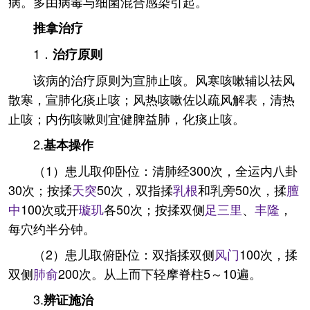
病。多由病毒与细菌混合感染引起。
推拿治疗
1．
治疗原则
该病的治疗原则为宣肺止咳。风寒咳嗽辅以祛风
散寒，宣肺化痰止咳；风热咳嗽佐以疏风解表，清热
止咳；内伤咳嗽则宜健脾益肺，化痰止咳。
2.
基本操作
（1）患儿取仰卧位：清肺经300次，全运内八卦
30次；按揉
天突
50次，双指揉
乳根
和乳旁50次，揉
膻
中
100次或开
璇玑
各50次；按揉双侧
足三里
、
丰隆
，
每穴约半分钟。
（2）患儿取俯卧位：双指揉双侧
风门
100次，揉
双侧
肺俞
200次。从上而下轻摩脊柱5～10遍。
3.
辨证施治