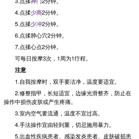
3.点揉
神门
2分钟。
4.点揉
少商
2分钟。
5.点揉
少冲
2分钟。
6.点揉肺心穴2分钟。
7.点揉心点2分钟。
可每日按摩3次，1周为1疗程。
注意
1.自我按摩时，双手要洁净，温度要适宜。
2.修整指甲，长短适宜，边缘光滑整齐，防止在
操作中损伤皮肤或产生疼痛。
3.室内空气要流通，温度不宜过高。
4.手法操作宜由轻到重，切忌施用暴力。
5.出血性疾病患者、感染发炎患者、皮肤破损患