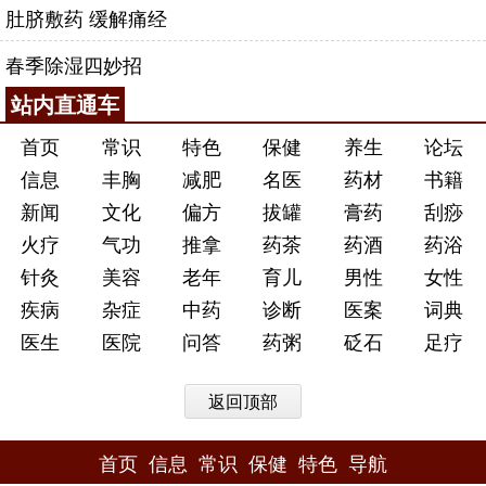
肚脐敷药 缓解痛经
春季除湿四妙招
站内直通车
首页
常识
特色
保健
养生
论坛
信息
丰胸
减肥
名医
药材
书籍
新闻
文化
偏方
拔罐
膏药
刮痧
火疗
气功
推拿
药茶
药酒
药浴
针灸
美容
老年
育儿
男性
女性
疾病
杂症
中药
诊断
医案
词典
医生
医院
问答
药粥
砭石
足疗
返回顶部
首页
信息
常识
保健
特色
导航