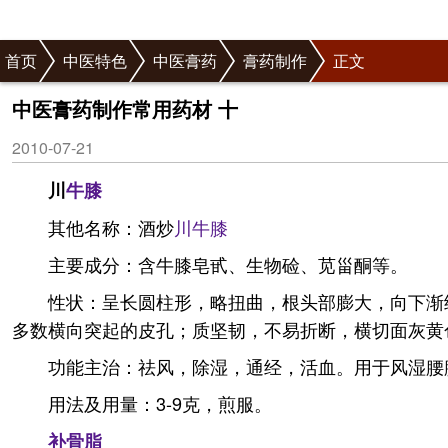
首页
中医特色
中医膏药
膏药制作
正文
中医膏药制作常用药材 十
2010-07-21
川
牛膝
其他名称：酒炒
川牛膝
主要成分：含牛膝皂甙、生物硷、苋甾酮等。
性状：呈长圆柱形，略扭曲，根头部膨大，向下渐细或
多数横向突起的皮孔；质坚韧，不易折断，横切面灰黄色
功能主治：祛风，除湿，通经，活血。用于风湿腰
用法及用量：3-9克，煎服。
补骨脂