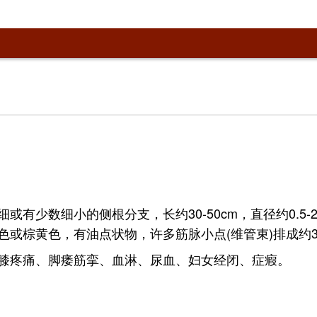
有少数细小的侧根分支，长约30-50cm，直径约0.5
或棕黄色，有油点状物，许多筋脉小点(维管束)排成约3
膝疼痛、脚痿筋挛、血淋、尿血、妇女经闭、症瘕。