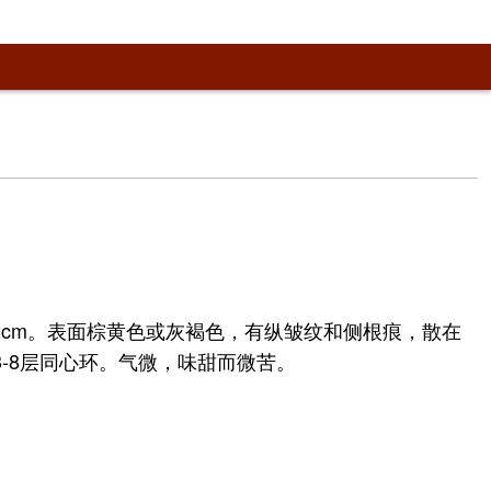
-2cm。表面棕黄色或灰褐色，有纵皱纹和侧根痕，散在
-8层同心环。气微，味甜而微苦。