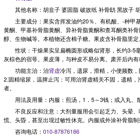
其他名称：胡韭子 婆固脂 破故纸 补骨鸱 黑故子 
主要成分：果实含挥发油约20％、有机酸、-种甲
黄酮、甲基补骨脂黄酮、异补骨脂黄酮和查耳酮类补骨
醇、生物碱等。本植物还含棉子糖。果皮含补骨脂里定
性状：干燥果实呈扁椭圆形或略似肾形，长约3-5
灰棕色的宿萼。果皮薄，与种皮不易分离。肃开后内有
功能主治：治
肾虚
冷泻，遗尿，滑精，小便频数，
2.固精缩尿，温脾止泻：可用治肾虚精关不固，遗精
者。
用法及用量：内服：煎汤，1．5～3钱；或入丸、
不良反应和注意：大剂量服用会引起乏力、头晕、
慌、头昏，甚至出现过敏性休克。内服或外涂补骨脂制
咨询电话：
010-87876186