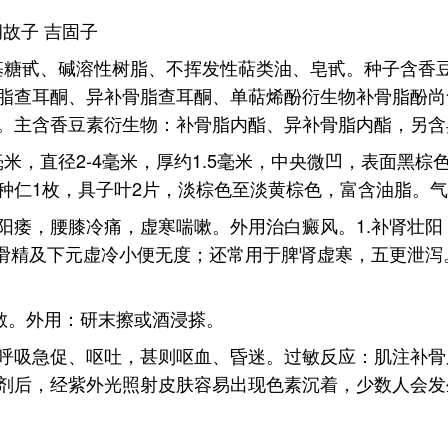
胡故子 吉固子
基糖甙、碱溶性树脂、不挥发性萜类油、皂甙。种子含香豆
脂查耳酮、异补骨脂查耳酮、单萜烯酚衍生物补骨脂酚尚
。主含香豆素衍生物：补骨脂内酯、异补骨脂内酯，另含
毫米，直径2-4毫米，厚约1.5毫米，中央微凹，表面黑
种仁1枚，具子叶2片，淡棕色至淡黄棕色，富含油脂。
阳痿，腰膝冷痛，虚寒喘嗽。外用治白癜风。1.补肾壮
，滑精及下元虚冷小便无度；还常用于脾肾虚寒，五更泄
散。外用：研末擦或酒浸搽。
呼吸急促、呕吐，甚则呕血、昏迷。过敏反应：肌注补骨
剂后，经紫外光照射皮肤容易出现色素沉着，少数人会发