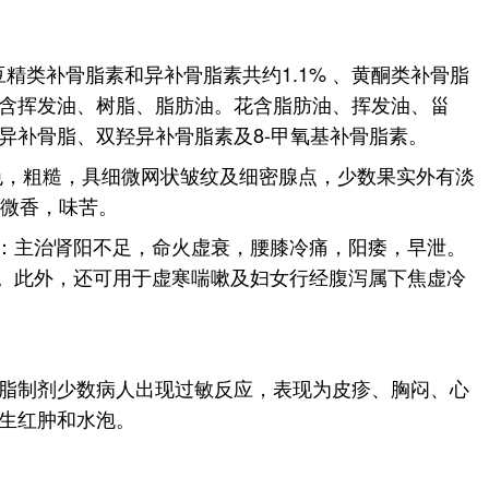
精类补骨脂素和异补骨脂素共约1.1% 、黄酮类补骨脂
含挥发油、树脂、脂肪油。花含脂肪油、挥发油、甾
异补骨脂、双羟异补骨脂素及8-甲氧基补骨脂素。
棕色，粗糙，具细微网状皱纹及细密腺点，少数果实外有淡
气微香，味苦。
阳：主治肾阳不足，命火虚衰，腰膝冷痛，阳痿，早泄。
泻。此外，还可用于虚寒喘嗽及妇女行经腹泻属下焦虚冷
脂制剂少数病人出现过敏反应，表现为皮疹、胸闷、心
生红肿和水泡。