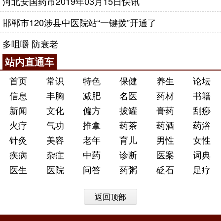
河北安国药市2019年03月15日快讯
邯郸市120涉县中医院站“一键拨”开通了
多咀嚼 防衰老
站内直通车
首页
常识
特色
保健
养生
论坛
信息
丰胸
减肥
名医
药材
书籍
新闻
文化
偏方
拔罐
膏药
刮痧
火疗
气功
推拿
药茶
药酒
药浴
针灸
美容
老年
育儿
男性
女性
疾病
杂症
中药
诊断
医案
词典
医生
医院
问答
药粥
砭石
足疗
返回顶部