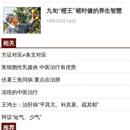
九旬“橙王”褚时健的养生智慧
19年03月14日
相关
方证对应≠条文对应
浆细胞性乳腺炎 中医治疗有优势
伏暑三焦同病 重点在治肺
冻疮的中医治疗
王鸿士：治肝病“平其亢、补其衰、疏其郁”
辩议“短气、少气”
推荐