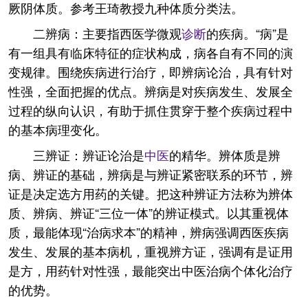
厥阴体质。参考王琦教授九种体质分类法。
二辨病：主要指西医学微观
诊断
的疾病。“病”是
有一组具有临床特征的症状构成，病各自有不同的演
变规律。围绕疾病进行治疗，即辨病论治，具有针对
性强，全面把握的优点。辨病是对疾病发生、发展全
过程的纵向认识，有助于抓住贯穿于整个疾病过程中
的基本病理变化。
三辨证：辨证论治是
中医
的精华。辨体质是辨
病、辨证的基础，辨病是与辨证紧密联系的环节，辨
证是决定选方用药的关键。把这种辨证方法称为辨体
质、辨病、辨证“三位一体”的辨证模式。以其重视体
质，最能体现“治病求本”的精神，辨病强调西医疾病
发生、发展的基本病机，重视辨方证，强调有是证用
是方，用药针对性强，最能突出中医治病个体化治疗
的优势。