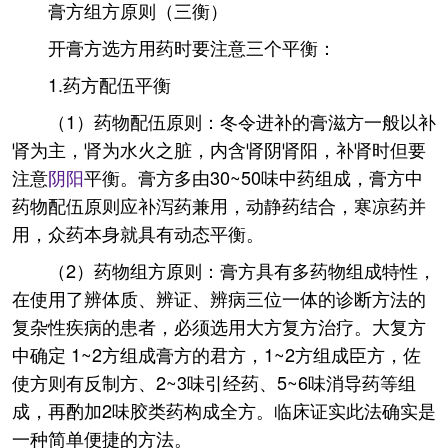
膏方组方原则（三衡）
开膏方选方用药时要注意三个平衡：
1.药方配伍平衡
（1）药物配伍原则：冬令进补的膏滋方一般以补
肾为主，肾为水火之脏，内含肾阴肾阳，补肾时但要
注意
阴阳
平衡。膏方多由30~50味中药组成，膏方中
药物配伍原则应补泻药兼用，动静药结合，寒凉药并
用，众药本身就具有动态平衡。
（2）药物组方原则：膏方具有多药物组成特性，
在使用了辨体质、辨证、辨病三位一体的诊断方法的
复杂性疾病的患者，必须选用大方复方治疗。大复方
中确定 1~2方组成膏方的君方，1~2方组成臣方，佐
使方则有反制方、2~3味引经药、5~6味消导药等组
成，再酌加2味胶类药构成全方。临床证实此法确实是
一种简单便捷的方法。