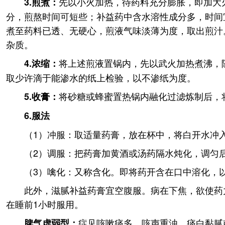
先以小火加热，待药料充分膨胀，即加大
3.煎煮：
分，煎熬时间可短些；补益药中含水溶性成分多，时间
煮至药料已透、无硬心，煎液气味淡薄为度，取出煎汁
杂质。
将上述煎液置锅内，先以武火加热煮沸，
4.浓缩：
取少许滴于能渗水的纸上检验，以不渗纸为度。
将砂糖或蜂蜜置热锅内融化过滤炼制后，
5.收膏：
6.服法
（1）冲服：取适量药膏，放在杯中，将白开水冲
（2）调服：把药膏加黄酒或汤药隔水炖化，调匀
（3）噙化：又称含化。即将药开含在口中溶化，
此外，滋腻补益药膏宜空腹服。病在下焦，欲使药
在睡前1小时服用。
症见咳嗽痰多，咳声重浊，痰白黏腻
脾气虚弱型：