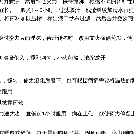
火力煮沸，然后降低火力，保持微沸。根据不同的药料性
宜长。一般煮1～3小时，过滤取汁，残渣继续加清水再煎
。将药料加以压榨，榨出液于纱布过滤。然后合并数次煎
随时捞去表面浮沫，待汁转浓时，改用文火徐徐蒸发，使
将清膏倒入，搅和均匀，小火煎熬，浓缩成开。
入，搅匀，使之溶化后服下。也可根据病情需要将温热的
后服用。
以发挥药效。
力速大者，宜饭前1小时服用；病在上焦，欲使药力停留
或稠厚或稀薄，每于晨间咳痰尤甚，因痰而嗽，痰出则咳