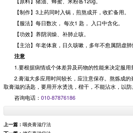
【原料】猪油、蜂蜜、米粉各120g。
【制作】3上药同时入锅，煎熬成开，收贮备用。
【服法】每日数次， 每次1 匙， 入口中含化。
【功效】养阴润燥、补肺止咳。
【主治】年老体衰，日久咳嗽，多年不愈属阴虚肺
注意
1.要根据病情或个体差异及药物的性能来决定服用
2.膏滋大多应用时间较长，应注意保存。熬炼成
取膏滋的汤匙，要用开水烫洗，楷干，不能沾水，以防
咨询电话：
010-87876186
上一篇：
咽炎膏滋疗法