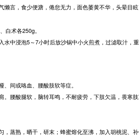
气懒言，食少便溏，倦怠无力，面色萎黄不华，头晕目眩
、白术各250g。
水中浸泡5～7小时后放沙锅中小火煎煮，过滤取汁，重复
哑、间或咯血、腰酸肢软等症。
肩。腰酸腿软，脑转耳鸣，不耐疲劳，下肢欠温，畏寒肢
匀，蒸熟，晒干，研末；蜂蜜熔化至沸，加入胡桃泥、补