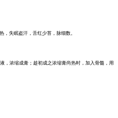
热，失眠盗汗，舌红少苔，脉细数。
药液，浓缩成膏；趁初成之浓缩膏尚热时，加入骨髓，用