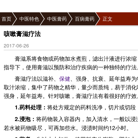
首页
中医特色
中医膏药
百病膏药
正文
咳嗽膏滋疗法
2017-06-26
膏滋系将食物或药物加水煮煎，滤出汁液进行浓缩
指导下，使用膏滋以预防和治疗疾病的一种独特的疗法
膏滋疗法以滋补、
保健
、强身、抗衰、延年益寿为
取汁浓缩，集中了药物之精华，量少而质纯，易于消化
强身，延年益寿。针对咳嗽，膏滋疗法有着很好的疗效
将处方规定的药料洗净，切片或切段
1.药料处理：
将药物装入容器内，加入清水，一般以浸
2.浸泡：
若水被药物吸尽，可再加些水。浸渍时间约12小时。