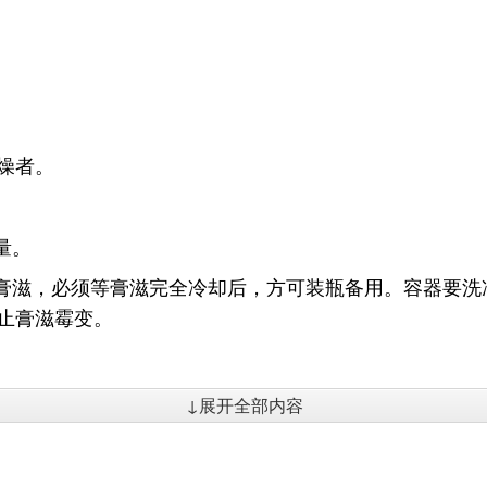
燥者。
量。
的膏滋，必须等膏滋完全冷却后，方可装瓶备用。容器要
止膏滋霉变。
↓展开全部内容