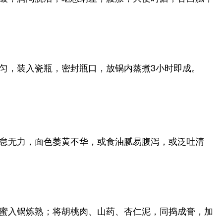
匀，装入瓷瓶，密封瓶口，放锅内蒸煮3小时即成。
怠无力，面色萎黄不华，或食油腻易腹泻，或泛吐清
蜜入锅炼熟；将胡桃肉、山药、杏仁泥，同捣成膏，加