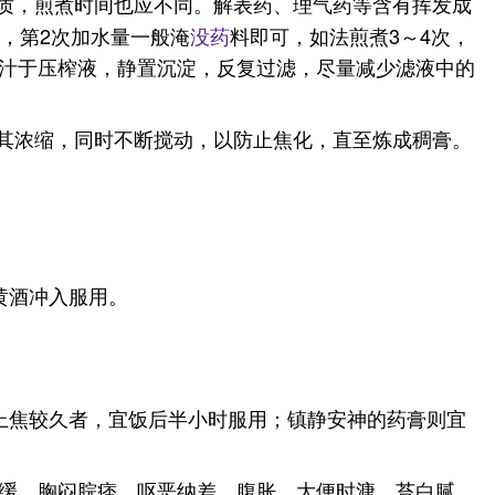
质，煎煮时间也应不同。解表药、理气药等含有挥发成
，第2次加水量一般淹
没药
料即可，如法煎煮3～4次，
汁于压榨液，静置沉淀，反复过滤，尽量减少滤液中的
其浓缩，同时不断搅动，以防止焦化，直至炼成稠膏。
黄酒冲入服用。
上焦较久者，宜饭后半小时服用；镇静安神的药膏则宜
缓，胸闷脘痞，呕恶纳差，腹胀，大便时溏，苔白腻，