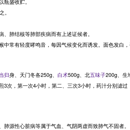
以瓶盛收贮。
之。
病、肺结核等肺部疾病而有上述证候者。
喉中常有轻度哮鸣音，每因气候变化而诱发。面色发白，
当归
身、天门冬各250g、
白术
500g、北
五味子
200g、
煎3次，第一次4小时，第二、三次3小时，药汁分别滤过
、肺源性心脏病等属于气血、气阴两虚而致肺气不固者。