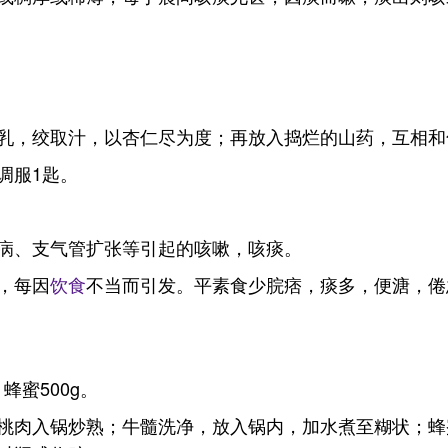
乳，绞取汁，以杏仁尽为度；再放入捣烂的山药，互相和
调服1匙。
病、支气管扩张等引起的咳嗽，咳痰。
，每因
饮食
不当而引发。平素食少脘痞，痰多，便溏，倦
蜂蜜500g。
桃肉入锅炒熟；牛髓洗净，放入锅内，加水煮至糊状；蜂