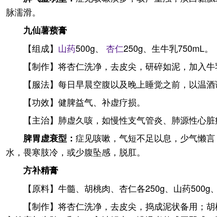
脉濡滑。
九仙薯蓣膏
【组成】
山药
500g、
杏仁
250g、生牛乳750mL。
【制作】将杏仁洗净，去皮尖，研碎如泥，加入牛
【服法】每日早晨空腹以及晚上睡觉之前，以温酒
【功效】健脾益气、补虚疗损。
【主治】肺虚久咳，如慢性支气管炎、肺源性心脏
症见咳嗽，气短不足以息，少气懒言
脾胃虚衰型：
水，畏寒肢冷，或少腹坠感，脱肛。
方补精膏
【原料】牛髓、胡桃肉、杏仁各250g、山药500g、
【制作】将杏仁洗净，去皮尖，捣成泥状备用；胡