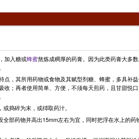
，加入糖或
蜂蜜
熬炼成稠厚的药膏。因为此类药膏大多数
。
特点，其所用药物或食物及其赋型剂糖、蜂蜜，多具补益
吸收；再者使用简单、方便，不须每天煎药，且甘甜悦口
。
，或捣碎为末，或桏取药汁。
没全部药物并高出15mm左右为宜，同时把浮在水上的药