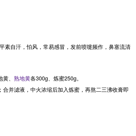
平素自汗，怕风，常易感冒，发前喷嚏频作，鼻塞流清
生地黄、
熟地黄
各300g、炼蜜250g。
；合并滤液，中火浓缩后加入炼蜜，再熬二三沸收膏即