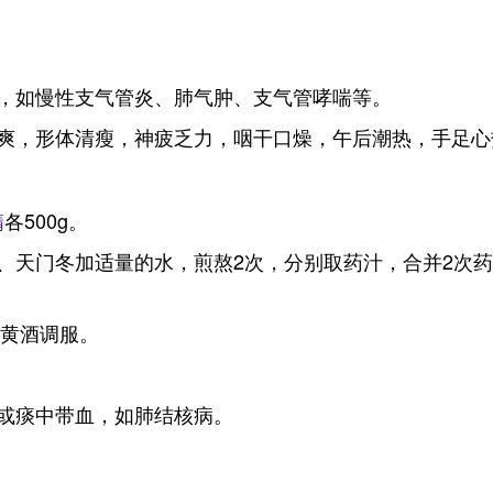
，如慢性支气管炎、肺气肿、支气管哮喘等。
爽，形体清瘦，神疲乏力，咽干口燥，午后潮热，手足心
精
各500g。
、天门冬加适量的水，煎熬2次，分别取药汁，合并2次
兴黄酒调服。
或痰中带血，如肺结核病。