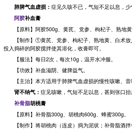
症见久咳不已，气短不足以息，少
肺脾气血虚损：
阿胶
补血膏
【原料】阿胶500g、黄芪、党参、枸杞子、熟地黄
【制作】①黄芪、党参、枸杞子、熟地黄、白术放入
投入捣碎的阿胶搅拌使其溶化，收膏即可。
【服法】每日2次，每次10g，温开水冲服。
【功效】补血滋阴、健脾益气。
【主治】本方适用于肺脾气血虚损的慢性咳嗽、音
症见咳嗽，气短不足以息，甚则张口抬
肾不纳气：
补骨脂
胡桃膏
【原料】补骨脂300g、胡桃肉600g、蜂蜜300g。
【制作】将胡桃肉（连皮）捣为泥状；补骨脂酒拌