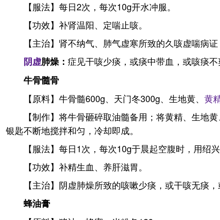
【服法】每日2次，每次10g开水冲服。
【功效】补肾温阳、定喘止咳。
【主治】肾不纳气、肺气虚寒所致的久咳虚喘病证
症见干咳少痰，或痰中带血，或咳痰不
阴虚
肺燥：
牛骨髓骨
【原料】牛骨髓600g、天门冬300g、生地黄、
黄
【制作】将牛骨砸碎取油髓备用；将黄精、生地黄
银匙不断地搅拌和匀，冷却即成。
【服法】每日1次，每次10g于晨起空腹时，用绍
【功效】补精生血、养肝滋胃。
【主治】阴虚肺燥所致的咳嗽少痰，或干咳无痰，
蜂油膏