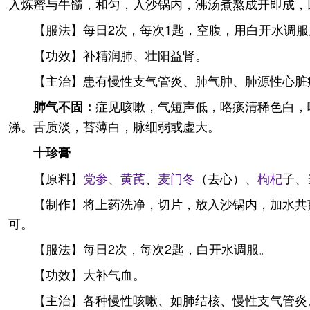
入炼蜜与牛髓，和匀，入沙锅内，沸汤煮熬成开即成，
【服法】每日2次，每次1匙，空腹，用白开水调服
【功效】补精润肺、壮阳益肾。
【主治】患有慢性支气管炎、肺气肿、肺源性心脏
症见咳嗽，气短声低，咯痰清稀色白，
肺气不固：
涕。舌质淡，苔薄白，脉细弱或虚大。
十珍膏
【原料】
党参
、
黄芪
、
麦门冬
（去心）、
枸杞
子、
【制作】将上药洗净，切片，放入沙锅内，加水共
可。
【服法】每日2次，每次2匙，白开水调服。
【功效】大补气血。
【主治】各种慢性咳嗽、如肺结核、慢性支气管炎