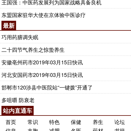
王国强：中医药发展列为国家战略具备良机
东盟国家驻华大使在京体验中医诊疗
最新
巧用药膳调失眠
二十四节气养生之惊蛰养生
安徽亳州药市2019年03月15日快讯
河北安国药市2019年03月15日快讯
邯郸市120涉县中医院站“一键拨”开通了
多咀嚼 防衰老
站内直通车
首页
常识
特色
保健
养生
论坛
信息
丰胸
减肥
名医
药材
书籍