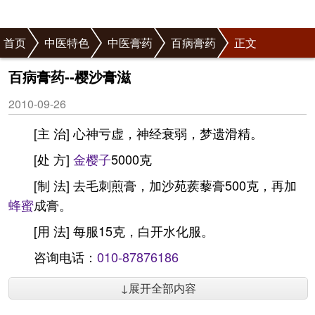
首页
中医特色
中医膏药
百病膏药
正文
百病膏药--樱沙膏滋
2010-09-26
[主 治] 心神亏虚，神经衰弱，梦遗滑精。
[处 方]
金樱子
5000克
[制 法] 去毛刺煎膏，加沙苑蒺藜膏500克，再加
蜂蜜
成膏。
[用 法] 每服15克，白开水化服。
咨询电话：
010-87876186
↓展开全部内容