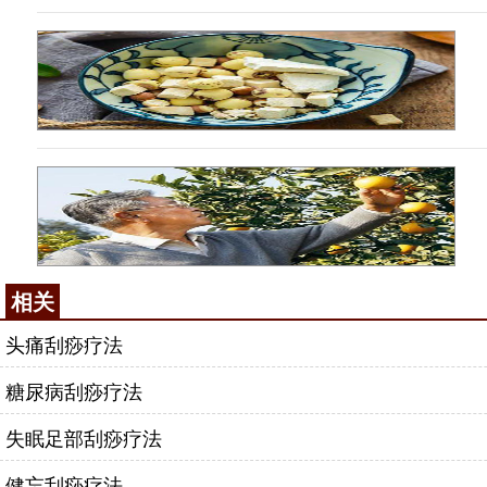
相关
头痛刮痧疗法
糖尿病刮痧疗法
失眠足部刮痧疗法
健忘刮痧疗法