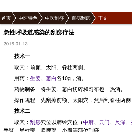
首页
中医特色
中医刮痧
百病刮痧
正文
急性呼吸道感染的刮痧疗法
2016-01-13
技术一
取穴：前额、太阳、脊柱两侧。
用药：
生姜
、
葱白
各10g，酒。
药物制备：将生姜、葱白切碎和匀布包，热酒。
操作规程：先刮擦前额、太阳穴，然后刮脊柱两侧
技术二
取穴：
刮痧
穴位以肺经穴位（
中府
、
云门
、
尺泽
、
手臂、脊柱旁、肩胛部、小腿等部位刮痧。