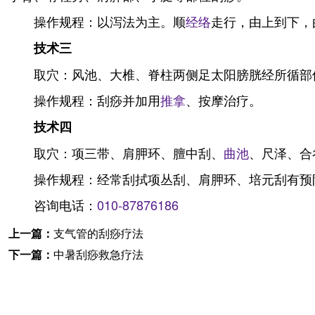
操作规程：以泻法为主。顺
经络
走行，由上到下，
技术三
取穴：风池、大椎、脊柱两侧足太阳膀胱经所循部
操作规程：刮痧并加用
推拿
、按摩治疗。
技术四
取穴：项三带、肩胛环、膻中刮、
曲池
、尺泽、合
操作规程：经常刮拭项丛刮、肩胛环、培元刮有预
咨询电话：
010-87876186
上一篇：
支气管的刮痧疗法
下一篇：
中暑刮痧救急疗法