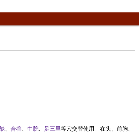
缺
、
合谷
、
中脘
、
足三里
等穴交替使用。在头、前胸、