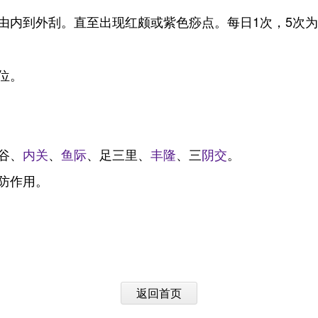
由内到外刮。直至出现红颇或紫色痧点。每日1次，5次为
位。
谷、
内关
、
鱼际
、足三里、
丰隆
、三
阴交
。
防作用。
返回首页