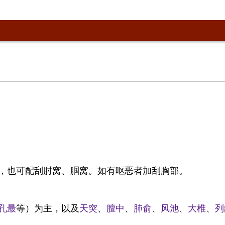
，也可配刮肘窝、腘窝。如有呕恶者加刮胸部。
孔最
等）为主，以及
天突
、
膻中
、
肺俞
、
风池
、
大椎
、
列