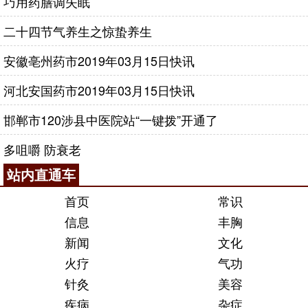
巧用药膳调失眠
二十四节气养生之惊蛰养生
安徽亳州药市2019年03月15日快讯
河北安国药市2019年03月15日快讯
邯郸市120涉县中医院站“一键拨”开通了
多咀嚼 防衰老
站内直通车
首页
常识
信息
丰胸
新闻
文化
火疗
气功
针灸
美容
疾病
杂症