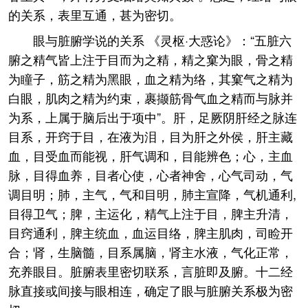
的关系，表里互通，甚为密切。
眼与脏腑学说的关系 《灵枢·大惑论》：“五脏六
腑之精气皆上注于目而为之精，精之窠为眼，骨之精
为瞳子，筋之精为黑眼，血之精为络，其窠气之精为
白眼，肌肉之精为约束，裹撷筋骨气血之精而与脉并
为系，上属于脑后出于项中”。肝，足厥阴肝经之脉连
目系，开窍于目，在液为泪，目为肝之外侯，肝主藏
血，目受血而能视，肝气调和，目能辨色；心，主血
脉，目得血养，目者心使，心者神舍，心气司动，气
调目明；肺，主气，气和目明，肺主宣降，气机通利,
目得卫气；脾，主运化，精气上注于目，脾主升清，
目窍通利，脾主统血，血运目络，脾主肌肉，司睑开
合；肾，生脑髓，目系属脑，肾主水液，气化正常，
充养眼目。脏腑表里密切联系，言脏即及腑。十二经
脉直接或间接与眼相连，确定了眼与脏腑关系极为密