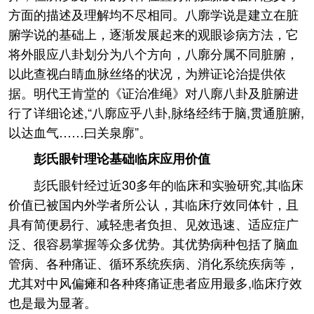
方面的描述及理解均不尽相同。八廓学说是建立在脏
腑学说的基础上，逐渐发展起来的观眼诊病方法，它
将外眼应八卦划分为八个方向，八廓分属不同脏腑，
以此查视白睛血脉丝络的状况，为辨证论治提供依
据。明代王肯堂的《证治准绳》对八廓八卦及脏腑进
行了详细论述,“八廓应乎八卦,脉络经纬于脑,贯通脏腑,
以达血气……曰关泉廓”。
彭氏眼针理论基础临床应用价值
彭氏眼针经过近30多年的临床和实验研究,其临床
价值已被国内外学者所公认，其临床疗效同体针，且
具有简便易行、减轻患者负担、见效迅速、适应症广
泛、很容易掌握等众多优势。其优势病种包括了脑血
管病、各种痛证、循环系统疾病、消化系统疾病等，
尤其对中风偏瘫和各种疼痛证患者应用最多,临床疗效
也是最为显著。