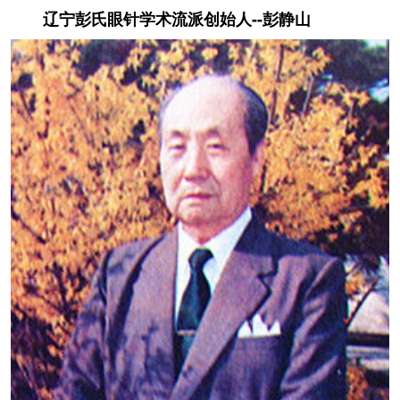
辽宁彭氏眼针学术流派创始人--彭静山