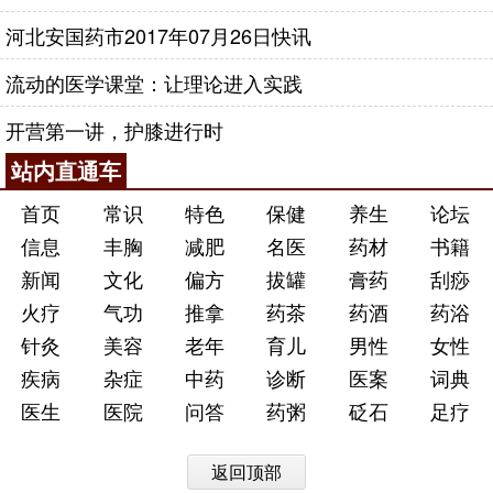
河北安国药市2017年07月26日快讯
流动的医学课堂：让理论进入实践
开营第一讲，护膝进行时
站内直通车
首页
常识
特色
保健
养生
论坛
信息
丰胸
减肥
名医
药材
书籍
新闻
文化
偏方
拔罐
膏药
刮痧
火疗
气功
推拿
药茶
药酒
药浴
针灸
美容
老年
育儿
男性
女性
疾病
杂症
中药
诊断
医案
词典
医生
医院
问答
药粥
砭石
足疗
返回顶部