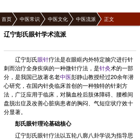
首页
中医常识
中医文化
中医流派
正文
辽宁彭氏眼针学术流派
辽宁彭氏
眼针
疗法是在眼眶内外特定腧穴进行针
刺而治疗全身疾病的一种微针疗法，是
针灸
术的一部
分，是我国已故著名老
中医
彭静山教授经过20余年潜
心研究，在国内针灸临床首创的一种独特的针刺方
法，广泛应用于临床，对脑血栓后肢体障碍、腰椎间
盘脱出症及改善心脏病患者的胸闷、气短症状疗效十
分显著。
彭氏眼针理论基础核心
辽宁彭氏眼针疗法以五轮八廓八卦学说为指导思