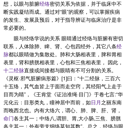
想，以眼与脏腑
经络
密切关系为依据，并于临床中不
断实践凝结而成。通过对“眼”的观察，可以掌握疾病
的发生、发展及预后，对于指导辨证与临床治疗是非
常必要的。
眼与经络学说的关系 眼睛通过经络与脏腑有密切
联系，人体除肺、睥、肾、心包四经外，其它八条
经
脉
都以眼睛做为集散处。肺和大肠相表里，脾和胃相
表里，肾和膀胱相表里，心包和三焦相表里， 因此，
十二经脉
直接或间接都与眼睛有不可分割的关系。
《灵枢·邪气脏腑病形篇》[1]曰：“十二经脉，三百六
十五络，其气血皆上于面而走空窍，其经阳气上走于
目而为睛”，《王肯堂《证治准绳·目门》于卷七言:“华
元化云：目形类丸，瞳神居中而前，如
日月
之丽东南
而晚西北也。内有大络六，谓心、肺、脾、肝、肾，
命门
各主其一；中络八,谓胆、胃,大小肠,三焦、膀胱
各主其一；外有旁支细络莫知其数”。总之，经络与眼