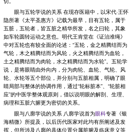
切。
眼与五轮学说的关系 在现存医籍中，以宋代·王怀
隐所著《太平圣惠方》记载为最早，目有五轮，属于
五脏，五轮者，皆五脏之精华所发，名之曰轮，其象
如车轮圆转运动之意也。明代王肯堂在《证治准绳》
中对五轮也有较全面的论述：“五轮，金之精腾结而为
气轮，木之精腾结而为风轮，火之精腾结而为血轮，
土之精腾结而为肉轮，水之精腾结而为水轮”。五轮学
说，是将眼睛由外向内，分为肉轮、血轮、气轮、风
轮、水轮等五个部位，并分别与五脏相属，明确了眼
睛局部与整体的协调作用，通过“轮标脏本”、“轮脏相
应”的中医学整体观原则，借以说明眼的解剖、生理、
病理和五脏六腑更为密切的关系。
眼与八廓学说的关系 八廓学说首为
眼科
专著《银
海精微》所提及，以后历代医家对此均有所阐述及发
挥，但所涉及八廓的具体位置分属脏腑及临床意义等