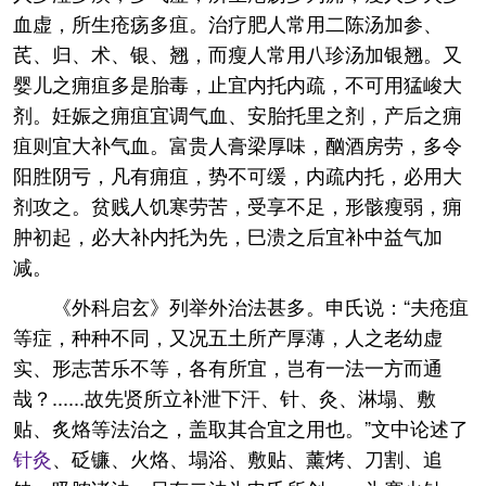
血虚，所生疮疡多疽。治疗肥人常用二陈汤加参、
芪、归、术、银、翘，而瘦人常用八珍汤加银翘。又
婴儿之痈疽多是胎毒，止宜内托内疏，不可用猛峻大
剂。妊娠之痈疽宜调气血、安胎托里之剂，产后之痈
疽则宜大补气血。富贵人膏梁厚味，酗酒房劳，多令
阳胜阴亏，凡有痈疽，势不可缓，内疏内托，必用大
剂攻之。贫贱人饥寒劳苦，受享不足，形骸瘦弱，痈
肿初起，必大补内托为先，巳溃之后宜补中益气加
减。
《外科启玄》列举外治法甚多。申氏说：“夫疮疽
等症，种种不同，又况五土所产厚薄，人之老幼虚
实、形志苦乐不等，各有所宜，岂有一法一方而通
哉？......故先贤所立补泄下汗、针、灸、淋塌、敷
贴、炙烙等法治之，盖取其合宜之用也。”文中论述了
针灸
、砭镰、火烙、塌浴、敷贴、薰烤、刀割、追