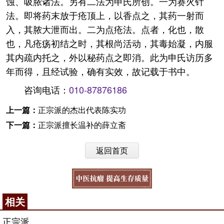
蚀、吸脓诸法。另有二法为申氏所创。一为赛火针
法。即将药末放于疮顶上，以香点之，其药一射而
入，其脓大泄而出。二为点疮法。点者，化也，散
也，凡疮疡初结之时，其根尚活动，其毒始凝，内服
其内疏内托之，外以秘药点之即消。此为申氏访历多
年而得，且经试验，确有实效，故记载于书中。
咨询电话：
010-87876186
上一篇：
正宗派的杰出代表陈实功
下一篇：
正宗派擅长温补的薛立斋
返回首页
相关
正宗派