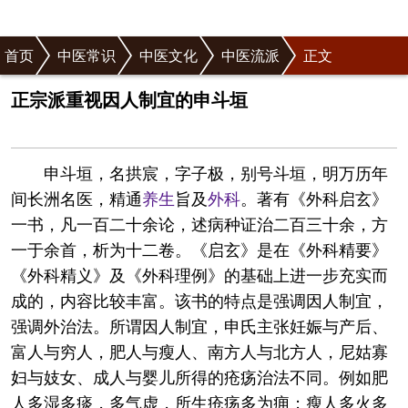
首页
中医常识
中医文化
中医流派
正文
正宗派重视因人制宜的申斗垣
申斗垣，名拱宸，字子极，别号斗垣，明万历年
间长洲名医，精通
养生
旨及
外科
。著有《外科启玄》
一书，凡一百二十余论，述病种证治二百三十余，方
一于余首，析为十二卷。《启玄》是在《外科精要》
《外科精义》及《外科理例》的基础上进一步充实而
成的，内容比较丰富。该书的特点是强调因人制宜，
强调外治法。所谓因人制宜，申氏主张妊娠与产后、
富人与穷人，肥人与瘦人、南方人与北方人，尼姑寡
妇与妓女、成人与婴儿所得的疮疡治法不同。例如肥
人多湿多痰，多气虚，所生疮疡多为痈；瘦人多火多