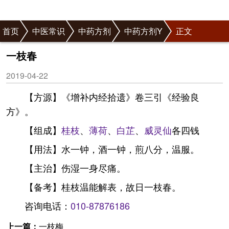
首页
中医常识
中药方剂
中药方剂Y
正文
一枝春
2019-04-22
【方源】《增补内经拾遗》卷三引《经验良
方》。
【组成】
桂枝
、
薄荷
、
白芷
、
威灵仙
各四钱
【用法】水一钟，酒一钟，煎八分，温服。
【主治】伤湿一身尽痛。
【备考】桂枝温能解表，故日一枝春。
咨询电话：
010-87876186
上一篇：
一枝梅