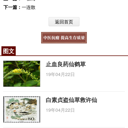
下一篇：
一连散
返回首页
图文
止血良药仙鹤草
19年04月22日
白素贞盗仙草救许仙
19年04月22日