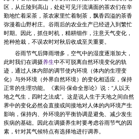
区，从丘陵到高山，处处可见汗流满面的茶农们在辛
勤地忙着采茶，茶农家里忙着制茶，飘香四溢的茶香
弥漫着山野村庄。谷雨后的农业生产已经进入到繁忙
时期。因此，抓住时机，精耕细作，注意天气变化，
抢种抢栽，不误农时对秋后收成至关重要。
谷雨节气后降雨增多，空气中的湿度逐渐加大，
此时我们在调摄
养生
中不可脱离自然环境变化的轨
迹，通过人体内部的调节使内环境（体内的生理变
化）与外环境（外界自然环境）的变化相适应，保持
正常的生理功能。《素问·保命全形论》说：“人以天
地之气生，四时之法成”。这是说人生于天地之间自然
界中的变化必然会直接或间接地对人体的内环境产生
影响，保持内、外环境的平衡协调是避免、减少发生
疾病的基础。因此在调摄养生时要考虑谷雨节气的因
素，针对其气候特点有选择地进行调养。