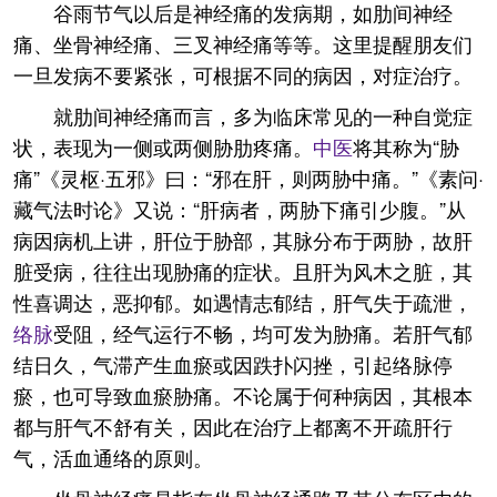
谷雨节气以后是神经痛的发病期，如肋间神经
痛、坐骨神经痛、三叉神经痛等等。这里提醒朋友们
一旦发病不要紧张，可根据不同的病因，对症治疗。
就肋间神经痛而言，多为临床常见的一种自觉症
状，表现为一侧或两侧胁肋疼痛。
中医
将其称为“胁
痛”《灵枢·五邪》曰：“邪在肝，则两胁中痛。”《素问·
藏气法时论》又说：“肝病者，两胁下痛引少腹。”从
病因病机上讲，肝位于胁部，其脉分布于两胁，故肝
脏受病，往往出现胁痛的症状。且肝为风木之脏，其
性喜调达，恶抑郁。如遇情志郁结，肝气失于疏泄，
络脉
受阻，经气运行不畅，均可发为胁痛。若肝气郁
结日久，气滞产生血瘀或因跌扑闪挫，引起络脉停
瘀，也可导致血瘀胁痛。不论属于何种病因，其根本
都与肝气不舒有关，因此在治疗上都离不开疏肝行
气，活血通络的原则。