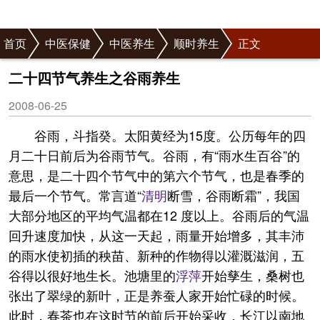
首页
中医保健
中医养生
顺时养生
正文
二十四节气养生之谷雨养生
2008-06-25
谷雨，斗指癸。太阳黄经为15度。公历每年的四
月二十日前后为谷雨节气。谷雨，有“雨水生百谷”的
意思，是二十四个节气中的第六个节气，也是春季的
最后一个节气。常言道“
清明
断雪，谷雨断霜”，我国
大部分地区的平均气温都在12 度以上。谷雨后的气温
回升速度加快，从这一天起，雨量开始增多，其丰沛
的雨水使初插的秧苗、新种的作物得以灌溉滋润，五
谷得以很好地生长。池塘里的
浮萍
开始孳生，桑树也
张出了翠绿的新叶，正是养蚕人家开始忙碌的时候。
此时，春茶也在这时节的前后开始采收，长江以南地