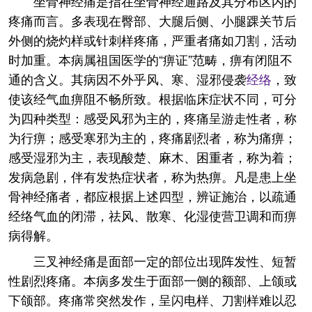
坐骨神经痛是指在坐骨神经通路及其分布区内的
疼痛而言。多表现在臀部、大腿后侧、小腿踝关节后
外侧的烧灼样或针刺样疼痛，严重者痛如刀割，活动
时加重。本病属祖国医学的“痹证”范畴，痹有闭阻不
通的含义。其病因不外乎风、寒、湿邪侵袭
经络
，致
使该经气血痹阻不畅所致。根据临床症状不同，可分
为四种类型：感受风邪为主的，疼痛呈游走性者，称
为行痹；感受寒邪为主的，疼痛剧烈者，称为痛痹；
感受湿邪为主，表现酸楚、麻木、困重者，称为着；
发病急剧，伴有发热症状者，称为热痹。凡是患上坐
骨神经痛者，都应根据上述四型，辨证施治，以疏通
经络气血的闭滞，祛风、散寒、化湿使营卫调和而痹
病得解。
三叉神经痛是面部一定的部位出现阵发性、短暂
性剧烈疼痛。本病多发生于面部一侧的额部、上颌或
下颌部。疼痛常突然发作，呈闪电样、刀割样难以忍