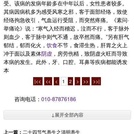
受。该病的发病年龄多在中年以后，女性患者较多。
其病因病机多为感受风寒之邪，客于面部经络，致使
经络拘急收引，气血运行受阻，而突然疼痛。《素问·
举痛论》说：“寒气入经而稽迟，泣而不行，客于脉外
则血少，客于脉中则气不通，故卒然而痛。”另有肝气
郁结，郁而化火，
饮食
不节，食滞生热，肝胃之火上
冲于面以及素体
阴虚
，房劳伤精，致阴虚火旺而导致
本病的发生。此外，牙、口腔、耳鼻等疾病都能诱发
本
|<<
<<
<
1
2
>
>>
>>|
咨询电话：
010-87876186
↓展开全部内容
上一篇：
二十四节气养生之清明养生