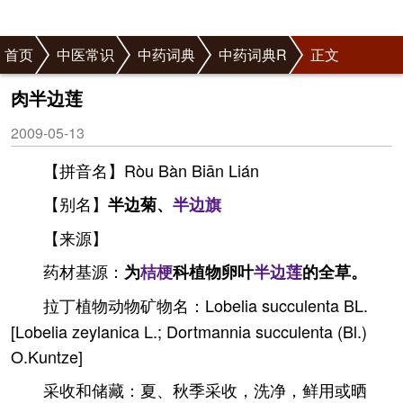
首页
中医常识
中药词典
中药词典R
正文
肉半边莲
2009-05-13
【拼音名】Ròu Bàn Biān Lián
【别名】
半边菊、
半边旗
【来源】
药材基源：
为
桔梗
科植物卵叶
半边莲
的全草。
拉丁植物动物矿物名：Lobelia succulenta BL.
[Lobelia zeylanica L.; Dortmannia succulenta (Bl.)
O.Kuntze]
采收和储藏：夏、秋季采收，洗净，鲜用或晒