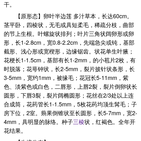
干。
【原形态】卵叶半边莲 多汁草本，长达60cm。
茎平卧，四棱状，无毛或具短柔毛，稀疏分枝，曲部
的节上生根。叶螺旋状排列；叶片三角状阔卵形或卵
形，长1-2.8cm，宽0.8-2.2cm，先端急尖或钝，基部
截形、浅心形或宽楔形，边缘锯齿。状花单生叶腋；
花梗长1-1.5cm，基部有长1-2mm，的小苞片2枚，有
时脱落；花萼钟状，长2-5mm，裂片披针状条形，长
3-5mm，宽约1mm，被缘毛；花冠长5-11mm，紫
色、淡紫色或白色，二唇形，上唇2裂，裂片倒卵状长
圆形，下唇3裂，裂片阔椭圆形；花丝在2/3处以上连
合成筒，花药管长1-1.5mm，5枚花药均顶生髯毛；子
房下位，2室。蒴果倒锥状至长圆形，长5-7mm，宽2-
4mm，具明显的脉络。种子
三棱
状，红褐色。全年开
花结果。