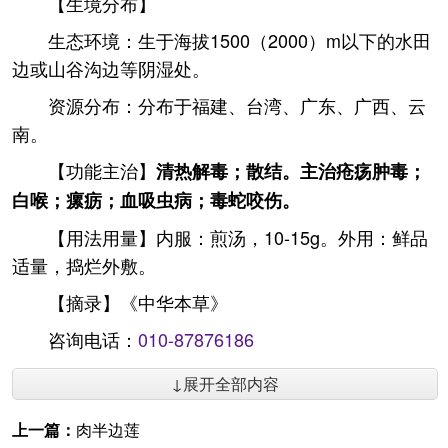
【生境分布】
生态环境：生于海拔1500（2000）m以下的水田
边或山谷沟边等阴湿处。
资源分布：分布于福建、台湾、广东、广西、云
南。
【功能主治】
清热解毒；散结。主治疮疡肿毒；
白喉；瘰疬；血吸虫病；毒蛇咬伤。
【用法用量】内服：煎汤，10-15g。外用：鲜品
适量，捣烂外敷。
【摘录】《中华本草》
咨询电话：
010-87876186
↓展开全部内容
上一篇：
肉半边莲