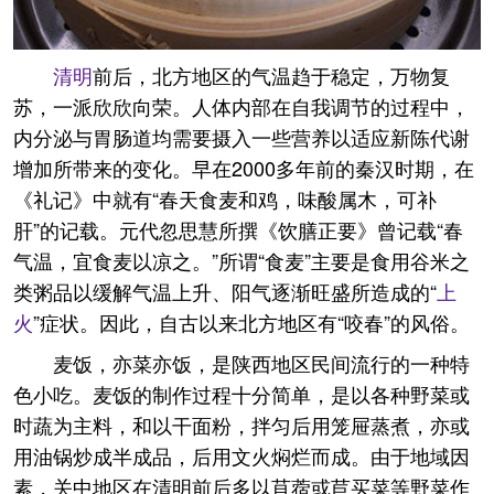
清明
前后，北方地区的气温趋于稳定，万物复
苏，一派欣欣向荣。人体内部在自我调节的过程中，
内分泌与胃肠道均需要摄入一些营养以适应新陈代谢
增加所带来的变化。早在2000多年前的秦汉时期，在
《礼记》中就有“春天食麦和鸡，味酸属木，可补
肝”的记载。元代忽思慧所撰《饮膳正要》曾记载“春
气温，宜食麦以凉之。”所谓“食麦”主要是食用谷米之
类粥品以缓解气温上升、阳气逐渐旺盛所造成的“
上
火
”症状。因此，自古以来北方地区有“咬春”的风俗。
麦饭，亦菜亦饭，是陕西地区民间流行的一种特
色小吃。麦饭的制作过程十分简单，是以各种野菜或
时蔬为主料，和以干面粉，拌匀后用笼屉蒸煮，亦或
用油锅炒成半成品，后用文火焖烂而成。由于地域因
素，关中地区在清明前后多以苜蓿或苣买菜等野菜作