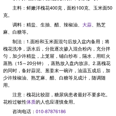
主料：鲜嫩洋槐花400克，面粉100克、玉米面50
克。
调料：精盐、生抽、醋、辣椒油、
大蒜
、熟芝
麻、白糖等。
制法：1.面粉和玉米面混匀后放入盆内备用；将
槐花洗净，沥水后，分批逐次掺入混合粉内，充分拌
匀，加少许精盐，上笼屉，铺白纱布，隔水，用旺火
蒸熟（15～20分钟），蒸熟放入盘内放凉。2.蒸槐花
的同时，备好蒜泥、葱姜末一碗许，油温五成后，加
少许辣椒油、熟芝麻、醋、白糖等兑成汁，随调随
用。
注意：槐花比较甜，糖尿病患者最好不要多吃。
花粉过敏性
体质
的人也应谨慎食用。
咨询电话：
010-87876186