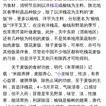
为食材，清明节后则以洋
槐花
或榆钱为主料。陕北地
区春季时蔬品种较少，除了以洋槐花为主料的“麦
饭”外，更多以榆钱、洋芋为主料，分别更名为“榆钱
饭”“洋芋叉叉”。在没有洋槐花、榆钱和野菜的季节，
也常用芹菜叶做麦饭。此外，关中东府（渭南地区）
还有几种较为特别的麦饭，不是简单地用菜蔬制作，
如肉麦饭、馍花麦饭、辣子麦饭等，可单吃，亦可与
其他饭菜伴食。尽管在中国不少地区都有吃槐花麦饭
的习俗，但是洋芋叉叉则只有陕西才可吃得到。
关于麦饭的食材功效，明代《本草纲目》记
载：“米能养脾，麦能养心。”
小麦
味甘，性凉，有养
心益肾、健脾厚肠、除热止渴的功效。至于麦饭的主
料，首选洋槐花，4～5月开花，气味清香，口感甘
甜，但不入药；苜蓿是常见野菜，味甘、淡，性微
寒，能清胃热，利尿除湿；榆钱是榆树的翅果，唐代