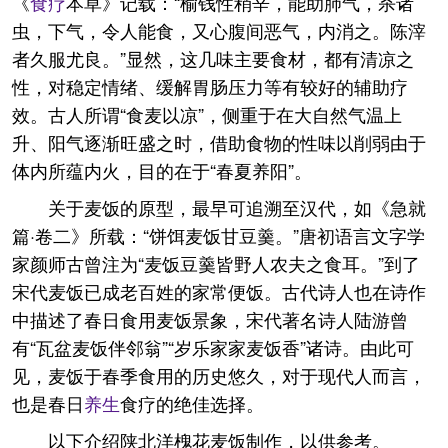
《
食疗
本草》记载：“榆钱性稍辛，能助肺气，杀诸
虫，下气，令人能食，又心腹间恶气，内消之。陈滓
者久服尤良。”显然，这几味主要食材，都有清凉之
性，对稳定情绪、缓解胃肠压力等有较好的辅助疗
效。古人所谓“食麦以凉”，侧重于在大自然气温上
升、阳气逐渐旺盛之时，借助食物的性味以削弱由于
体内所蕴内火，目的在于“春夏养阳”。
关于麦饭的原型，最早可追溯至汉代，如《急就
篇·卷二》所载：“饼饵麦饭甘豆羹。”唐初语言文字学
家颜师古曾注为“麦饭豆羹皆野人农夫之食耳。”到了
宋代麦饭已成老百姓的家常便饭。古代诗人也在诗作
中描述了春日食用麦饭景象，宋代著名诗人陆游曾
有“瓦盆麦饭伴邻翁”“岁乐家家麦饭香”诸诗。由此可
见，麦饭于春季食用的历史悠久，对于现代人而言，
也是春日
养生
食疗的绝佳选择。
以下介绍陕北洋槐花麦饭制作，以供参考。