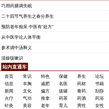
巧用药膳调失眠
二十四节气养生之春分养生
预防老年痴呆 中医有“处方”
从中医学论人体平衡
参术调中汤释义
湿燥咳嗽识
站内直通车
首页
常识
特色
保健
养生
论坛
信息
丰胸
减肥
名医
药材
书籍
新闻
文化
偏方
拔罐
膏药
刮痧
火疗
气功
推拿
药茶
药酒
药浴
针灸
美容
老年
育儿
男性
女性