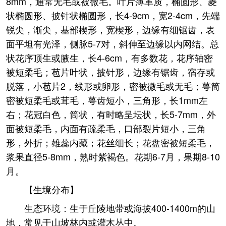
8mm，通常无毛或被微毛。叶片薄革质，椭圆形、菱
状椭圆形、披针状椭圆形，长4-9cm，宽2-4cm，先端
锐尖，渐尖，基部楔形，宽楔形，边缘有细锯齿，表
面平坦有光泽，侧脉5-7对，斜伸至边缘以内网结。总
状花序顶生或腋生，长4-6cm，有多数花，花序轴密
被短柔毛；苞片叶状，披针形，边缘有锯齿，宿存或
脱落，小苞片2，线形或卵形，密被微毛或无毛；萼筒
密被短柔毛或茸毛，萼齿短小，三角形，长1mm左
右；花冠白色，筒状，有时略呈坛状，长5-7mm，外
面被短柔毛，内面有疏柔毛，口部裂片短小，三角
形，外折；雄蕊内藏；花丝细长；花盘密被短柔毛，
浆果直径5-8mm，熟时紫褐色。花期6-7月，果期8-10
月。
【生境分布】
生态环境：生于丘陵地带或海拔400-1400m的山
地，常见于山坡林内或灌木丛中。