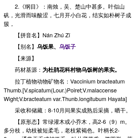
2.《纲目》：南烛，吴、楚山中甚多。叶似山
矾，光滑而味酸涩，七月开小白花，结实如朴树子成
簇，
【拼音名】Nán Zhú Zǐ
【别名】
乌饭果、
乌饭子
【来源】
药材基源：
为杜鹃花科村物乌饭树的果实。
拉丁植物动物矿物名：Vaccinium bracteatum
Thumb.[V.spicatum(Lour.)Poiret;V.malaccense
Wight;V.bracteatum var.Thunb.longitubum Hayata]
采收和储藏：8-10月间果实成熟后采摘，晒干。
【原形态】常绿灌木或小乔木，高2-6（9）m。
多分枝，幼枝被短柔毛，老枝紫褐色。叶柄长2-