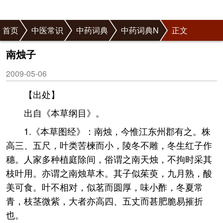
首页
中医常识
中药词典
中药词典N
正文
南烛子
2009-05-06
【出处】
出自《本草纲目》。
1.《本草图经》：南烛，今惟江东州郡有之。株
高三、五尺，叶类苦楝而小，陵冬不雕，冬生红子作
穗。人家多种植庭除间，俗谓之南天烛，不拘时采其
枝叶用。亦谓之南烛草木。其子似茱萸，九月熟，酸
美可食。叶不相对，似茗而圆厚，味小酢，冬夏常
青，枝茎微紫，大者亦高四、五丈而甚肥脆易摧折
也。