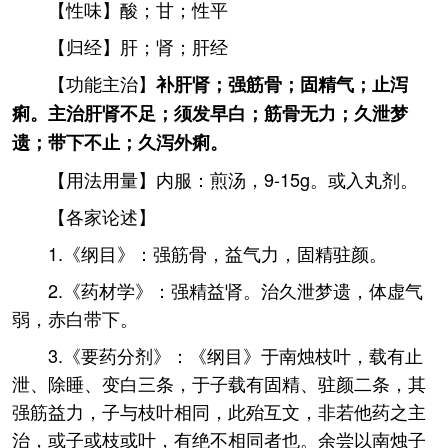
【性味】酸；甘；性平
【归经】肝；肾；肝经
【功能主治】
补肝肾；强筋骨；固精气；止泻
痢。主治肝肾不足；须发早白；筋骨无力；久泄梦
遗；带下不止；久泻外痢。
【用法用量】内服：煎汤，9-15g。或入丸剂。
【各家论述】
1.《纲目》：强筋骨，益气力，固精驻颜。
2.《药材学》：强精益肾。治久泄梦遗，体虚气
弱，赤白带下。
3.《要药分剂》：《纲目》于南烛枝叶，载有止
泄、除睡、变白三条，于子载有固精、驻颜二条，其
强筋益力，子与枝叶相同，此殆互文，非若他药之主
治，或子或枝或叶，有绝不相同者也。余尝以南烛子