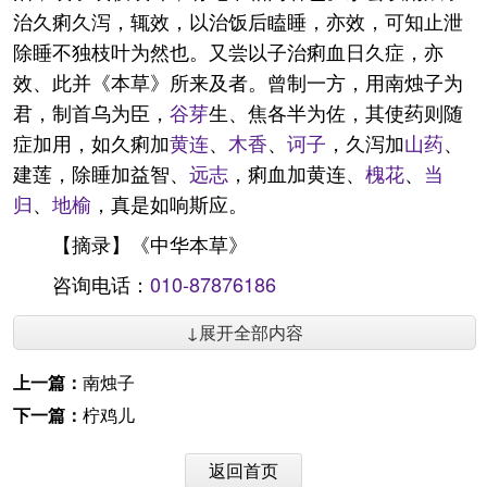
治久痢久泻，辄效，以治饭后瞌睡，亦效，可知止泄
除睡不独枝叶为然也。又尝以子治痢血日久症，亦
效、此并《本草》所来及者。曾制一方，用南烛子为
君，制首乌为臣，
谷芽
生、焦各半为佐，其使药则随
症加用，如久痢加
黄连
、
木香
、
诃子
，久泻加
山药
、
建莲，除睡加益智、
远志
，痢血加黄连、
槐花
、
当
归
、
地榆
，真是如响斯应。
【摘录】《中华本草》
咨询电话：
010-87876186
↓展开全部内容
上一篇：
南烛子
下一篇：
柠鸡儿
返回首页