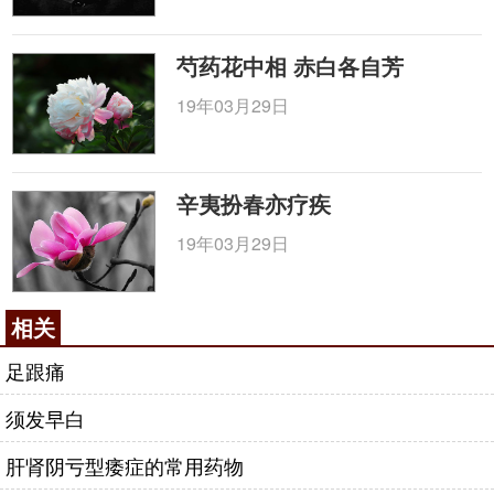
芍药花中相 赤白各自芳
19年03月29日
辛夷扮春亦疗疾
19年03月29日
相关
足跟痛
须发早白
肝肾阴亏型痿症的常用药物