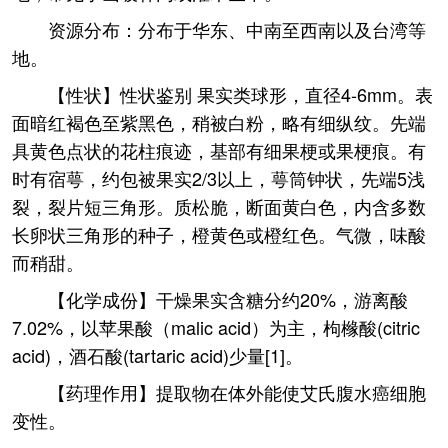
资源分布：分布于华东、中南至西南以及台湾等
地。
【性状】性状鉴别 果实类球形，直径4-6mm。表
面暗红褐色至紫黑色，稍被白粉，略有细纵纹。先端
具黄色点状的花柱痕迹，基部有细果梗或果梗痕。有
时有宿萼，约包被果实2/3以上，萼筒钟状，先端5浅
裂，裂片短三角形。质松脆，断面黄白色，内含多数
长卵状三角形的种子，橙黄色或橙红色。气微，味酸
而稍甜。
【化学成份】干燥果实含糖分约20%，游离酸
7.02%，以苹果酸（malic acid）为主，枸橼酸(citric
acid)，酒石酸(tartaric acid)少量[1]。
【药理作用】提取物在体外能使艾氏腹水癌细胞
变性。