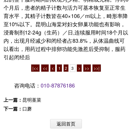
个月后，患者的精子计数与活力可基本恢复至正常生
育水平，其精子计数皆在40×106／ml以上，畸形率降
至10%以下。昆明山海棠对妇女卵巢功能也有影响，
浸膏制剂12-24g（生药）／日,连续服用时间18个月以
内，出现月经减少和闭经者占83.8%，从体温曲线可
以看出，用药过程中排卵功能先激惹后受抑制，服药
引起闭经后
|<<
<<
<
1
2
3
>
>>
>>|
咨询电话：
010-87876186
上一篇：
昆明堇菜
下一篇：
口蘑
返回首页