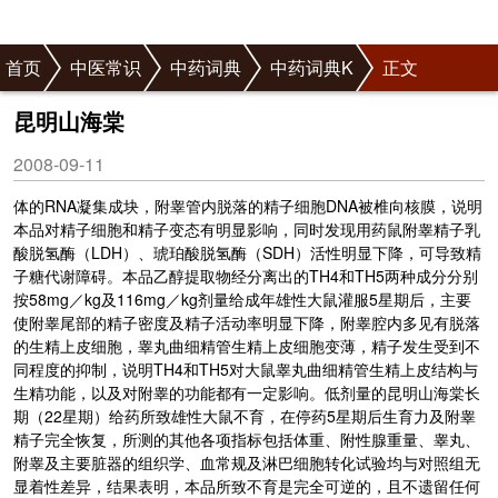
首页
中医常识
中药词典
中药词典K
正文
昆明山海棠
2008-09-11
体的RNA凝集成块，附睾管内脱落的精子细胞DNA被椎向核膜，说明
本品对精子细胞和精子变态有明显影响，同时发现用药鼠附睾精子乳
酸脱氢酶（LDH）、
琥珀
酸脱氢酶（SDH）活性明显下降，可导致精
子糖代谢障碍。本品乙醇提取物经分离出的TH4和TH5两种成分分别
按58mg／kg及116mg／kg剂量给成年雄性大鼠灌服5星期后，主要
使附睾尾部的精子密度及精子活动率明显下降，附睾腔内多见有脱落
的生精上皮细胞，睾丸曲细精管生精上皮细胞变薄，精子发生受到不
同程度的抑制，说明TH4和TH5对大鼠睾丸曲细精管生精上皮结构与
生精功能，以及对附睾的功能都有一定影响。低剂量的昆明山海棠长
期（22星期）给药所致雄性大鼠不育，在停药5星期后生育力及附睾
精子完全恢复，所测的其他各项指标包括体重、附性腺重量、睾丸、
附睾及主要脏器的组织学、血常规及淋巴细胞转化试验均与对照组无
显着性差异，结果表明，本品所致不育是完全可逆的，且不遗留任何