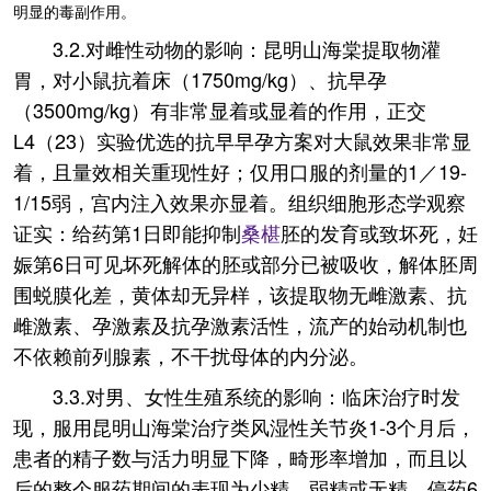
明显的毒副作用。
3.2.对雌性动物的影响：昆明山海棠提取物灌
胃，对小鼠抗着床（1750mg/kg）、抗早孕
（3500mg/kg）有非常显着或显着的作用，正交
L4（23）实验优选的抗早早孕方案对大鼠效果非常显
着，且量效相关重现性好；仅用口服的剂量的1／19-
1/15弱，宫内注入效果亦显着。组织细胞形态学观察
证实：给药第1日即能抑制
桑椹
胚的发育或致坏死，妊
娠第6日可见坏死解体的胚或部分已被吸收，解体胚周
围蜕膜化差，黄体却无异样，该提取物无雌激素、抗
雌激素、孕激素及抗孕激素活性，流产的始动机制也
不依赖前列腺素，不干扰母体的内分泌。
3.3.对男、女性生殖系统的影响：临床治疗时发
现，服用昆明山海棠治疗类风湿性关节炎1-3个月后，
患者的精子数与活力明显下降，畸形率增加，而且以
后的整个服药期间的表现为少精、弱精或无精。停药6