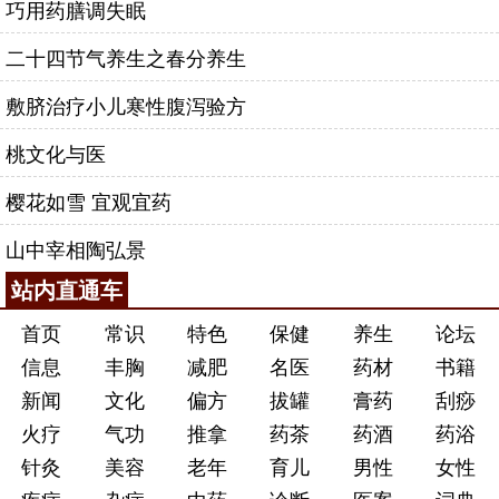
巧用药膳调失眠
二十四节气养生之春分养生
敷脐治疗小儿寒性腹泻验方
桃文化与医
樱花如雪 宜观宜药
山中宰相陶弘景
站内直通车
首页
常识
特色
保健
养生
论坛
信息
丰胸
减肥
名医
药材
书籍
新闻
文化
偏方
拔罐
膏药
刮痧
火疗
气功
推拿
药茶
药酒
药浴
针灸
美容
老年
育儿
男性
女性