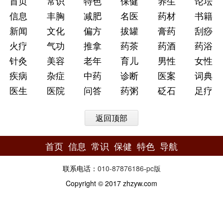
首页
常识
特色
保健
养生
论坛
信息
丰胸
减肥
名医
药材
书籍
新闻
文化
偏方
拔罐
膏药
刮痧
火疗
气功
推拿
药茶
药酒
药浴
针灸
美容
老年
育儿
男性
女性
疾病
杂症
中药
诊断
医案
词典
医生
医院
问答
药粥
砭石
足疗
返回顶部
首页
信息
常识
保健
特色
导航
联系电话：
010-87876186
-
pc版
Copyright © 2017 zhzyw.com