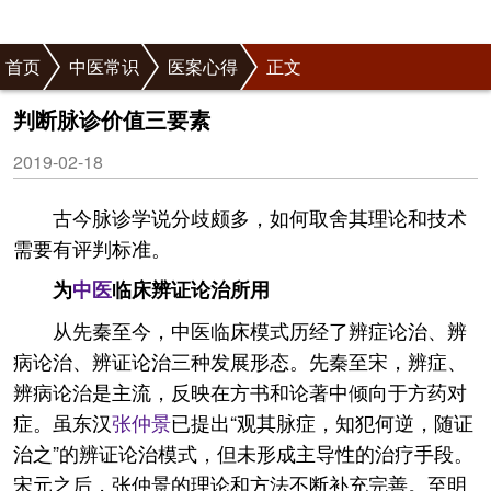
首页
中医常识
医案心得
正文
判断脉诊价值三要素
2019-02-18
古今脉诊学说分歧颇多，如何取舍其理论和技术
需要有评判标准。
为
中医
临床辨证论治所用
从先秦至今，中医临床模式历经了辨症论治、辨
病论治、辨证论治三种发展形态。先秦至宋，辨症、
辨病论治是主流，反映在方书和论著中倾向于方药对
症。虽东汉
张仲景
已提出“观其脉症，知犯何逆，随证
治之”的辨证论治模式，但未形成主导性的治疗手段。
宋元之后，张仲景的理论和方法不断补充完善。至明