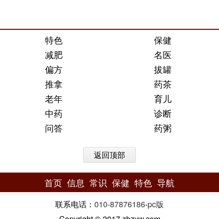
特色
保健
减肥
名医
偏方
拔罐
推拿
药茶
老年
育儿
中药
诊断
问答
药粥
返回顶部
首页
信息
常识
保健
特色
导航
联系电话：
010-87876186
-
pc版
Copyright © 2017 zhzyw.com