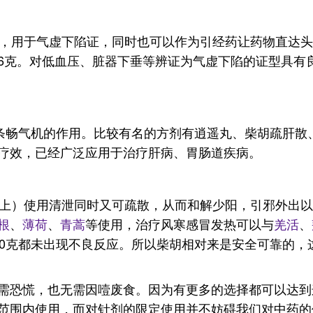
用，用于气虚下陷证，同时也可以作为引经药让药物直达
6克。对低血压、脏器下垂等辨证为气虚下陷的证型具有
、条畅气机的作用。比较有名的方剂有逍遥丸、柴胡疏肝散
疗效，已经广泛应用于治疗肝病、胃肠道疾病。
以上）使用清泄同时又可疏散，从而和解少阳，引邪外出
根
、
薄荷
、
青蒿
等使用，治疗风寒感冒发热可以与
羌活
、
20克都未出现不良反应。所以柴胡相对来是安全可靠的，
需恐慌，也无需因噎废食。因为有更多的选择都可以达到
范围内使用，而对针剂的限定使用并不妨碍我们对中药的