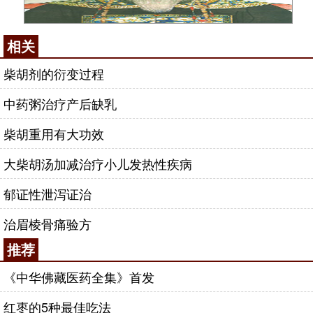
相关
柴胡剂的衍变过程
中药粥治疗产后缺乳
柴胡重用有大功效
大柴胡汤加减治疗小儿发热性疾病
郁证性泄泻证治
治眉棱骨痛验方
推荐
《中华佛藏医药全集》首发
红枣的5种最佳吃法