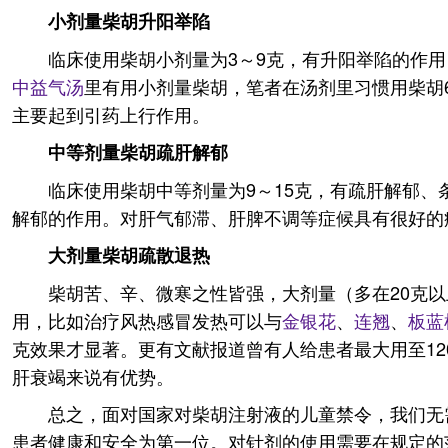
小剂量柴胡升阳举陷
临床使用柴胡小剂量为3～9克，有升阳举陷的作
中益气汤
里有用小剂量柴胡，笔者在汤剂里习惯用柴胡
主要起到引药上行作用。
中等剂量柴胡疏肝解郁
临床使用柴胡中等剂量为9～15克，有疏肝解郁
解郁的作用。对肝气郁滞、肝脾不调等症候具有很好的
大剂量柴胡疏散退热
柴胡苦、辛、微寒之性皆强，大剂量（多在20克
用，比如治疗风热感冒发热可以与
金银花
、
连翘
、
板蓝
克效果才显著。更有文献报道曾有人给患者最大用至1
肝衰竭来说有优势。
总之，面对国家对柴胡注射液的儿童禁令，我们无
患者健康和安全为第一位。对针剂的使用需要在规定的