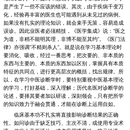
是产生了一些不应该的错误。其次，由于疾病千变万
化，经验再丰富的医生也可能遇到从未见过的病例。
如果没有扎实的理论知识，就会束手无策，容易造成
误诊。因此业医者必须精技，《医学集成》说：“医之
为道，非稍不能明其理，非博不能至其约”。《医门法
律》亦强调”不精则杀人”。就是说在学习基本理论时
要消化、吸收，经过一番思考，把次要的、非本质的
东西与主要的、本质的东西加以区别，掌握具有本质
特征的共同点，进行更高层次的概括，找出规律。所
以，在学习中医诊断学时，要特别重视中医基本理论
的学习，打好基础，深入理解；历代名医对诊断学的
论述，要择其要者加以研读，深刻领会，只有把所学
的知识致力于融会贯通，才能在诊断上运用自如。
临床基本功不扎实将直接影响诊断结果的正确
性。如问诊由于缺乏技巧、主次不清，或使用专业术