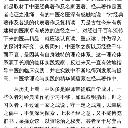
都是取材于中医经典著作及名家医著。经典著作是医
者临证之准绳，有的中医名医深有感触地说：“对经典
著作及各派的代表著作反复精读，乃是古往今来有所
建树的医家卓有成效的途径之一”。对经过千百年流传
下来的医典精品，就应该认真读、重点读，并做深入
的探讨和研究。众所周知，中医学之所以历经数千年
而不衰，是因其有自身独特的理论体系。这一理论体
系源于长期的临床实践观察，反过来又一直有效地指
导中医的临床实践，并在实践中不断地得到发展与提
高。中医学理论与实践的精华就蕴藏在经典著作中。
从历史上看，中医多是跟师带徒或自学成才。一
些医者对经典著作的学习不够，如戴叔明指出，世之
习医者，不过诵一家之成说，守一定之成规，以幸病
之偶中，不复深为探索，上求圣经之意，又不能博览
群书，采择众议，以资论治之权变。甚者至于尽弃古