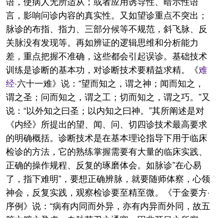
语，使病人无所适从；或者应用诱导性、暗示性语
言，影响问诊内容的真实性。又如望诊重点不突出；
脉诊的布指、指力、三部分候等不规范，斜飞脉、反
关脉没有发现等。再如辨证的逻辑思维和分析能力
差，重点把握不准确，这些都会引起误诊。基础技术
训练是诊断的基本功，对诊断技术要精益求精。《
难
经
·六十一难》说：“望而知之，谓之神；闻而知之，
谓之圣；问而知之，谓之工；切而知之，谓之巧。”又
说：“以外知之曰圣；以内知之曰神。”其所阐述是对
《内经》所提出的望、闻、问、切四诊技术最高要求
的明确概括。诊断技术是在基本理论指导下用于临床
检诊的方法，它的熟练掌握需要有大量的临床实践、
正确的操作规程、反复的琢磨体会。如脉诊”在心易
了，指下难明”，要想正确辨脉，就要随师体察，心领
神会，反复实践，观察检诊要至精至微。《于金要方·
序例》说：“病有内同而外异，亦有内异而外同，故五