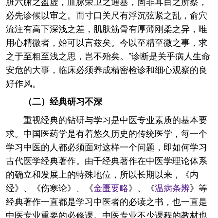
脏六腑之盈虚，血脉荣卫之通塞，固非耳目之所察，
必先诊候以审之。而寸口关尺有浮沉弦紧之乱，俞穴
流注有高下深浅之差，肌肤筋骨有厚薄刚柔之异，唯
用心精微者，始可以言兹矣。今以至精至微之事，求
之于至粗至浅之思，岂不殆矣。”诊断是关乎病人生命
安危的大事，临床必须养成精密检诊和细心观察的良
好作风。
（二）经典研习不深
重视经典的钻研与学习是中医专业素质的基本要
求。中国医药学是有着悠久历史的传统医学，每一个
学习中医的人都必须面对这样一个问题，即如何学习
古代医学经典著作。由千经典著作在中医学理论体系
的确立和发展上的特殊地位，所以长期以来，《内
经》、《伤寒论》、《
金匮要略
》、《
温病条辨
》等
经典著作一直都是学习中医者的必读之书，也一直是
中医专业重要的必修课。中医专业不少课程的教材也