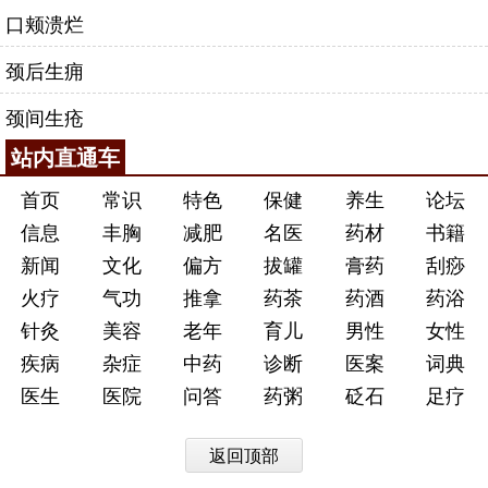
口颊溃烂
颈后生痈
颈间生疮
站内直通车
首页
常识
特色
保健
养生
论坛
信息
丰胸
减肥
名医
药材
书籍
新闻
文化
偏方
拔罐
膏药
刮痧
火疗
气功
推拿
药茶
药酒
药浴
针灸
美容
老年
育儿
男性
女性
疾病
杂症
中药
诊断
医案
词典
医生
医院
问答
药粥
砭石
足疗
返回顶部