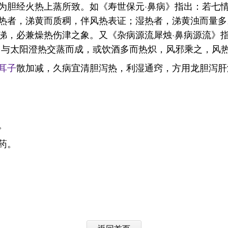
为胆经火热上蒸所致。如《寿世保元·鼻病》指出：若七
热者，涕黄而质稠，伴风热表证；湿热者，涕黄浊而量多
涕，必兼燥热伤津之象。又《杂病源流犀烛·鼻病源流》
，与太阳澄热交蒸而成，或饮酒多而热炽，风邪乘之，风
耳子
散加减，久病宜清胆泻热，利湿通窍，方用龙胆泻肝
。
药。