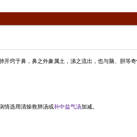
肺开窍于鼻，鼻之外象属土，涕之流出，也与脑、胆等奇
病情选用清燥救肺汤或
补中益气汤
加减。