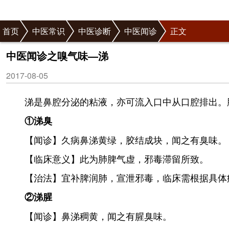
首页
中医常识
中医诊断
中医闻诊
正文
中医闻诊之嗅气味—涕
2017-08-05
涕是鼻腔分泌的粘液，亦可流入口中从口腔排出。
①涕臭
【闻诊】久病鼻涕黄绿，胶结成块，闻之有臭味。
【临床意义】此为肺脾气虚，邪毒滞留所致。
【治法】宜补脾润肺，宣泄邪毒，临床需根据具体
②涕腥
【闻诊】鼻涕稠黄，闻之有腥臭味。