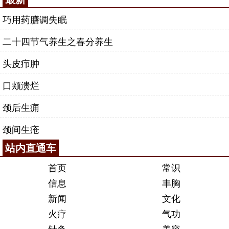
巧用药膳调失眠
二十四节气养生之春分养生
头皮疖肿
口颊溃烂
颈后生痈
颈间生疮
站内直通车
首页
常识
信息
丰胸
新闻
文化
火疗
气功
针灸
美容