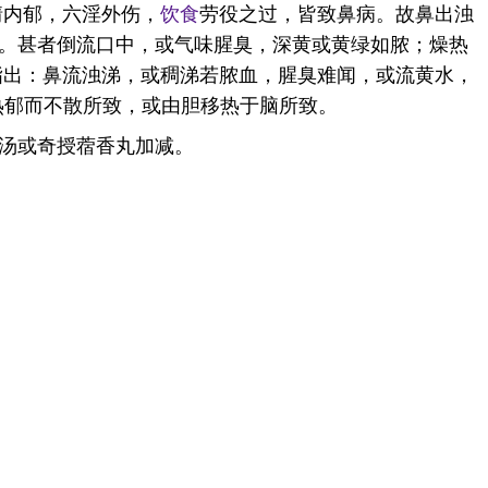
情内郁，六淫外伤，
饮食
劳役之过，皆致鼻病。故鼻出浊
。甚者倒流口中，或气味腥臭，深黄或黄绿如脓；燥热
指出：鼻流浊涕，或稠涕若脓血，腥臭难闻，或流黄水，
热郁而不散所致，或由胆移热于脑所致。
汤或奇授蓿香丸加减。