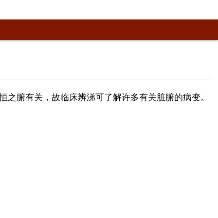
恒之腑有关，故临床辨涕可了解许多有关脏腑的病变。