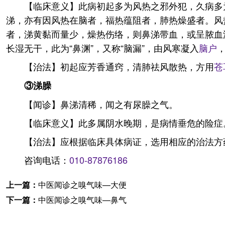
【临床意义】此病初起多为风热之邪外犯，久病多
涕，亦有因风热在脑者，福热蕴阻者，肺热燥盛者。风
者，涕黄黏而量少，燥热伤络，则鼻涕带血，或呈脓血
长湿无干，此为“鼻渊”，又称“脑漏”，由风寒凝入
脑户
【治法】初起应芳香通窍，清肺祛风散热，方用
苍
③涕臊
【闻诊】鼻涕清稀，闻之有尿臊之气。
【临床意义】此多属阴水晚期，是病情垂危的险症
【治法】应根据临床具体病证，选用相应的治法方
咨询电话：
010-87876186
上一篇：
中医闻诊之嗅气味—大便
下一篇：
中医闻诊之嗅气味—鼻气