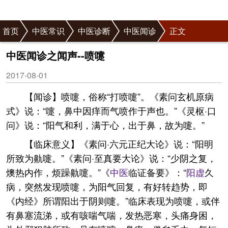
首页
中医常识
中医诊断
中医闻诊
正文
中医闻诊之闻声--喷嚏
2017-08-01
【闻诊】喷嚏，俗称“打喷嚏”。《素问玄机原病
式》说：“嚏，鼻中因痒而气喷作于声也。”《灵枢·口
问》说：“阳气和利，满于心，出于鼻，故为嚏。”
【临床意义】《素问·六元正纪大论》说：“阳明
所致为鼽嚏。”《素问·至真要大论》说：“少阴之复，
燠热内作，烦躁鼽嚏。”《
中医
临证备要》：“
阳虚
久
病，突然发现喷嚏，为阳气回复，有好转趋势，即
《内经》所谓阳出于阴则嚏。”临床表现为喷嚏，或伴
有鼻塞流涕，或有咳喘气喘，发热恶寒，头痛身困，