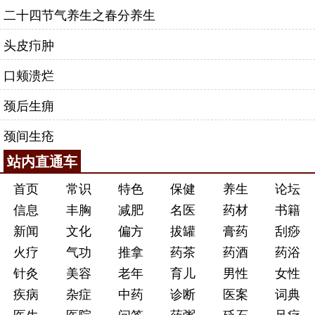
二十四节气养生之春分养生
头皮疖肿
口颊溃烂
颈后生痈
颈间生疮
站内直通车
首页
常识
特色
保健
养生
论坛
信息
丰胸
减肥
名医
药材
书籍
新闻
文化
偏方
拔罐
膏药
刮痧
火疗
气功
推拿
药茶
药酒
药浴
针灸
美容
老年
育儿
男性
女性
疾病
杂症
中药
诊断
医案
词典
医生
医院
问答
药粥
砭石
足疗