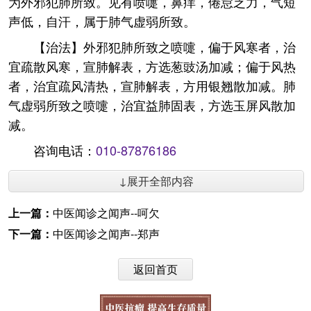
为外邪犯肺所致。见有喷嚏，鼻痒，倦怠乏力，气短
声低，自汗，属于肺气虚弱所致。
【治法】外邪犯肺所致之喷嚏，偏于风寒者，治
宜疏散风寒，宣肺解表，方选葱豉汤加减；偏于风热
者，治宜疏风清热，宣肺解表，方用银翘散加减。肺
气虚弱所致之喷嚏，治宜益肺固表，方选玉屏风散加
减。
咨询电话：
010-87876186
↓展开全部内容
上一篇：
中医闻诊之闻声--呵欠
下一篇：
中医闻诊之闻声--郑声
返回首页