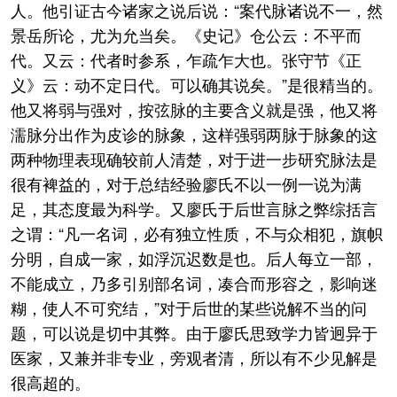
人。他引证古今诸家之说后说：“案代脉诸说不一，然
景岳所论，尤为允当矣。《史记》仓公云：不平而
代。又云：代者时参系，乍疏乍大也。张守节《正
义》云：动不定日代。可以确其说矣。”是很精当的。
他又将弱与强对，按弦脉的主要含义就是强，他又将
濡脉分出作为皮诊的脉象，这样强弱两脉于脉象的这
两种物理表现确较前人清楚，对于进一步研究脉法是
很有裨益的，对于总结经验廖氏不以一例一说为满
足，其态度最为科学。又廖氏于后世言脉之弊综括言
之谓：“凡一名词，必有独立性质，不与众相犯，旗帜
分明，自成一家，如浮沉迟数是也。后人每立一部，
不能成立，乃多引别部名词，凑合而形容之，影响迷
糊，使人不可究结，”对于后世的某些说解不当的问
题，可以说是切中其弊。由于廖氏思致学力皆迥异于
医家，又兼并非专业，旁观者清，所以有不少见解是
很高超的。