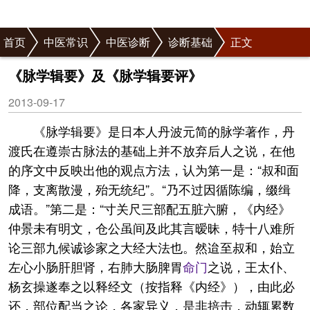
首页
中医常识
中医诊断
诊断基础
正文
《脉学辑要》及《脉学辑要评》
2013-09-17
《脉学辑要》是日本人丹波元简的脉学著作，丹
渡氏在遵崇古脉法的基础上并不放弃后人之说，在他
的序文中反映出他的观点方法，认为第一是：“叔和面
降，支离散漫，殆无统纪”。“乃不过因循陈编，缀缉
成语。”第二是：“寸关尺三部配五脏六腑，《内经》
仲景未有明文，仓公虽间及此其言暧昧，特十八难所
论三部九候诚诊家之大经大法也。然迨至叔和，始立
左心小肠肝胆肾，右肺大肠脾胃
命门
之说，王太仆、
杨玄操遂奉之以释经文（按指释《内经》），由此必
还，部位配当之论，各家异义，是非掊击，动辄累数