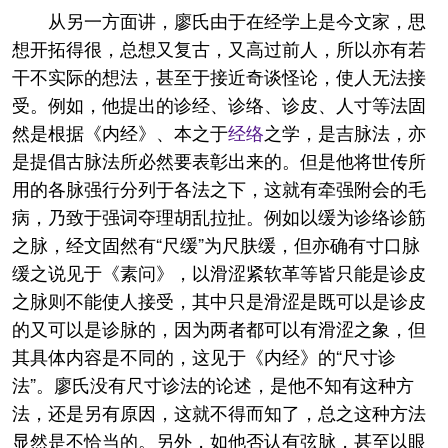
从另一方面讲，廖氏由于在经学上是今文家，思
想开拓得很，总想又复古，又高过前人，所以亦有若
干不实际的想法，甚至于接近奇谈怪论，使人无法接
受。例如，他提出的诊经、诊络、诊皮、人寸等法固
然是根据《内经》、本之于
经络
之学，是吉脉法，亦
是提倡古脉法所必然要表彰出来的。但是他将世传所
用的各脉强行分列于各法之下，这就有牵强附会的毛
病，乃致于强词夺理胡乱拉扯。例如以缓为诊络诊筋
之脉，经文固然有“尺缓”为尺肤缓，但亦确有寸口脉
缓之说见于《素问》，以滑涩紧软革等皆只能是诊皮
之脉则不能使人接受，其中只是滑涩是既可以是诊皮
的又可以是诊脉的，因为两者都可以有滑涩之象，但
其具体内容是不同的，这见于《内经》的“尺寸诊
法”。廖氏没有尺寸诊法的论述，是他不知有这种方
法，还是另有原因，这就不得而知了，总之这种方法
显然是不恰当的。另外，如他否认有弦脉，甚至以眼