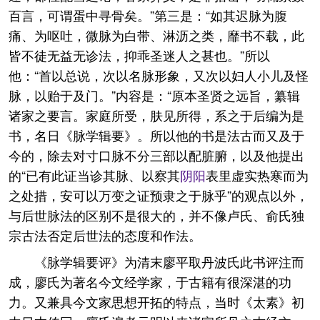
百言，可谓蛋中寻骨矣。”第三是：“如其迟脉为腹
痛、为呕吐，微脉为白带、淋沥之类，靡书不载，此
皆不徒无益无诊法，抑乖圣迷人之甚也。”所以
他：“首以总说，次以名脉形象，又次以妇人小儿及怪
脉，以贻于及门。”内容是：“原本圣贤之远旨，纂辑
诸家之要言。家庭所受，肤见所得，系之于后编为是
书，名日《脉学辑要》。所以他的书是法古而又及于
今的，除去对寸口脉不分三部以配脏腑，以及他提出
的“已有此证当诊其脉、以察其
阴阳
表里虚实热寒而为
之处措，安可以万变之证预隶之于脉乎”的观点以外，
与后世脉法的区别不是很大的，并不像卢氏、俞氏独
宗古法否定后世法的态度和作法。
《脉学辑要评》为清末廖平取丹波氏此书评注而
成，廖氏为著名今文经学家，于古籍有很深湛的功
力。又兼具今文家思想开拓的特点，当时《太素》初