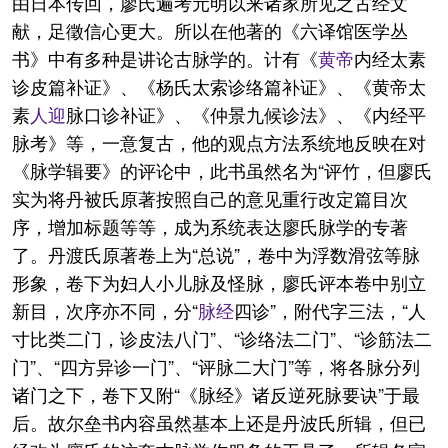
由日本传回，廖氏遍考元明以来诸家所见之古经文
献，足徵信心更大。所以在他著的《六译馆医学丛
书》中有多种是讲论古脉学的。计有《
黄帝
内经太素
诊皮篇补证》、《杨氏太索诊络篇补证》、《黄帝太
素
人迎
脉口诊补证》、《仲景九候诊法》、《内经平
脉考》等，一意复古，他的观点方法系统地反映在对
《脉学辑要》的评论中，此书虽然名为“评竹，但廖氏
实为将丹被氏原著按照自己的意见重行改定篇目次
序，增加标题等等，成为系统表达廖氏脉学的专著
了。丹渡氏原著卷上为“总说”，卷中为浮数滑弦等脉
形象，卷下为妇人小儿脉及怪脉，廖氏评本卷中别立
新目，次序亦不同，分“
脉经
四诊”，附代字三法，“人
寸比类二门，诊皮法八门”、“诊络法二门”、“诊筋法二
门”、“四方异诊一门”、“评脉二大门”等，将各脉分列
诸门之下，卷下又附“《脉经》诸反逆死脉要诀”于最
后。故尔垒书内容虽然基本上还是丹波氏所辑，但已