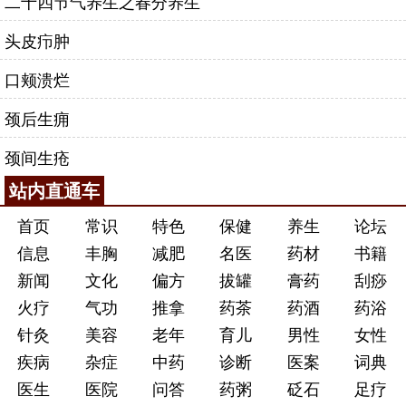
二十四节气养生之春分养生
头皮疖肿
口颊溃烂
颈后生痈
颈间生疮
站内直通车
首页
常识
特色
保健
养生
论坛
信息
丰胸
减肥
名医
药材
书籍
新闻
文化
偏方
拔罐
膏药
刮痧
火疗
气功
推拿
药茶
药酒
药浴
针灸
美容
老年
育儿
男性
女性
疾病
杂症
中药
诊断
医案
词典
医生
医院
问答
药粥
砭石
足疗