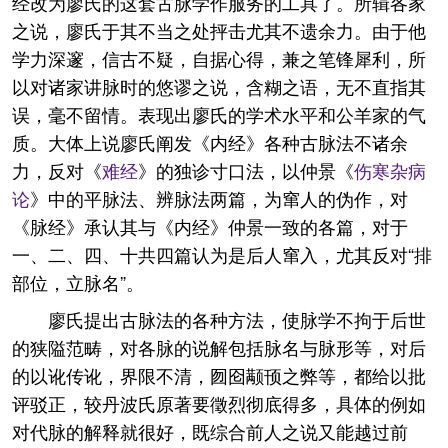
经改为廖氏的这套古脉学作服务的工具了。所辑各家
之说，廖氏于其不当之处抨击尤其不遗余力。由于他
学力深邃，信古不疑，自据心得，兼之笔锋犀利，所
以对诸家讲脉时的悠谬之说，含糊之语，无不直指其
误，毫不留情。表现出廖氏的学术水平和公羊家的气
质。大体上说廖氏阐发《内经》各种古脉法不诸余
力，反对《
难经
》的独诊寸口法，以仲景《
伤寒杂病
论
》中的平脉法、辨脉法两篇，为窜人的伪作，对
《脉经》承认其与《内经》仲景一致的各篇，对于
一、二、四、十共四篇认为是后人窜入，尤其反对“排
部位，立脉名”。
廖氏提出古脉法的各种方法，使脉学不拘于后世
的狭隘范畴，对各脉的说解包括脉名与脉形等，对后
的以讹传讹，界限不清，囫囵颟顸之弊等，都给以批
评驳正，较丹波氏原著要徵烈彻底得多，具体的例如
对代脉的解释就很好，既综合前人之说又能越过前