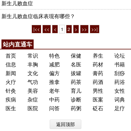
新生儿败血症
新生儿败血症临床表现有哪些？
|<<
<<
<
1
2
>
>>
>>|
站内直通车
首页
常识
特色
保健
养生
论坛
信息
丰胸
减肥
名医
药材
书籍
新闻
文化
偏方
拔罐
膏药
刮痧
火疗
气功
推拿
药茶
药酒
药浴
针灸
美容
老年
育儿
男性
女性
疾病
杂症
中药
诊断
医案
词典
医生
医院
问答
药粥
砭石
足疗
返回顶部