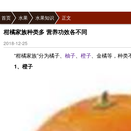
首页
水果
水果知识
正文
柑橘家族种类多 营养功效各不同
2018-12-25
“柑橘家族”分为橘子、
柚子
、
橙子
、金橘等，种类
1、橙子