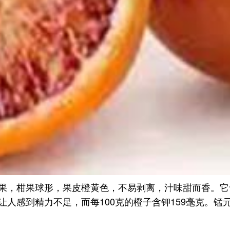
果，柑果球形，果皮橙黄色，不易剥离，汁味甜而香。它
人感到精力不足，而每100克的橙子含钾159毫克。