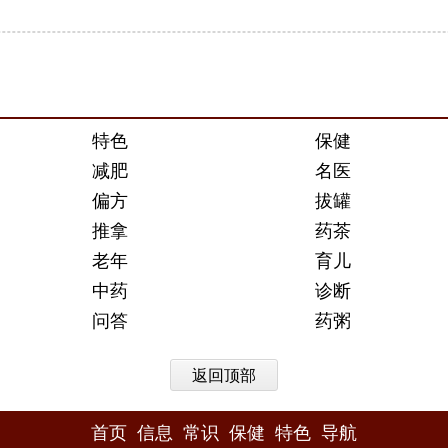
特色
保健
减肥
名医
偏方
拔罐
推拿
药茶
老年
育儿
中药
诊断
问答
药粥
返回顶部
首页
信息
常识
保健
特色
导航