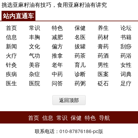
挑选亚麻籽油有技巧，食用亚麻籽油有讲究
站内直通车
首页
常识
特色
保健
养生
论坛
信息
丰胸
减肥
名医
药材
书籍
新闻
文化
偏方
拔罐
膏药
刮痧
火疗
气功
推拿
药茶
药酒
药浴
针灸
美容
老年
育儿
男性
女性
疾病
杂症
中药
诊断
医案
词典
医生
医院
问答
药粥
砭石
足疗
返回顶部
首页
信息
常识
保健
特色
导航
联系电话：
010-87876186
-
pc版