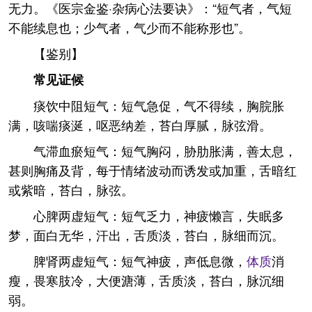
无力。《医宗金鉴·杂病心法要诀》：“短气者，气短
不能续息也；少气者，气少而不能称形也”。
【鉴别】
常见证候
痰饮中阻短气：短气急促，气不得续，胸脘胀
满，咳喘痰涎，呕恶纳差，苔白厚腻，脉弦滑。
气滞血瘀短气：短气胸闷，胁肋胀满，善太息，
甚则胸痛及背，每于情绪波动而诱发或加重，舌暗红
或紫暗，苔白，脉弦。
心脾两虚短气：短气乏力，神疲懒言，失眠多
梦，面白无华，汗出，舌质淡，苔白，脉细而沉。
脾肾两虚短气：短气神疲，声低息微，
体质
消
瘦，畏寒肢冷，大便溏薄，舌质淡，苔白，脉沉细
弱。