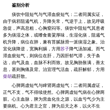
鉴别分析
痰饮中阻短气与气滞血瘀短气：二者同属实证，
由于病邪阻遏气机，升降失常，气逆于上，故见呼吸
急促，声高息粗，心胸窒闷等。痰饮中阻短气其患者
多为痰湿之体，或嗜食膏粱厚味，生湿化痰，阻遏气
机升降，病位在肺，兼有苔腻脉滑一派痰湿之象。治
宜化痰降逆，宽胸利膈，方用
苏子
降气汤加减。而气
滞血瘀短气，则病位在肝，乃因肝郁气滞，失于条
达，由气及血，血脉不利而致。故见胸胁胀满，善太
息，甚则胸痛及背。治宜理气活血，疏肝解郁，方用
柴胡
疏肝散。
心脾两虚短气与睥肾两虚短气：二者同属虚证，
正气不支，气不得续使然。心脾两虚短气病在心脾两
脏。心主血脉，脾为营血化生之源，以血亏气少为主
要病机。心为君主之官，脾为后天之本，以火不生