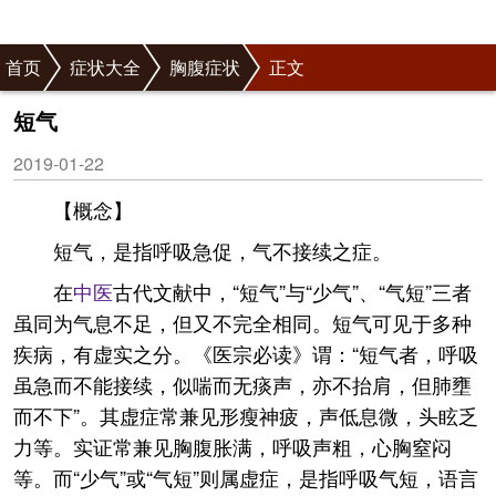
首页
症状大全
胸腹症状
正文
短气
2019-01-22
【概念】
短气，是指呼吸急促，气不接续之症。
在
中医
古代文献中，“短气”与“少气”、“气短”三者
虽同为气息不足，但又不完全相同。短气可见于多种
疾病，有虚实之分。《医宗必读》谓：“短气者，呼吸
虽急而不能接续，似喘而无痰声，亦不抬肩，但肺壅
而不下”。其虚症常兼见形瘦神疲，声低息微，头眩乏
力等。实证常兼见胸腹胀满，呼吸声粗，心胸窒闷
等。而“少气”或“气短”则属虚症，是指呼吸气短，语言