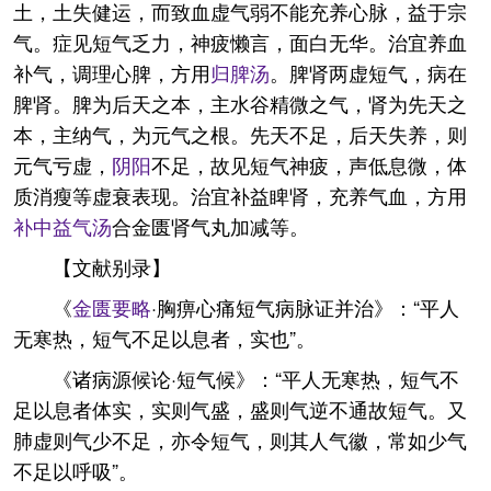
土，土失健运，而致血虚气弱不能充养心脉，益于宗
气。症见短气乏力，神疲懒言，面白无华。治宜养血
补气，调理心脾，方用
归脾汤
。脾肾两虚短气，病在
脾肾。脾为后天之本，主水谷精微之气，肾为先天之
本，主纳气，为元气之根。先天不足，后天失养，则
元气亏虚，
阴阳
不足，故见短气神疲，声低息微，体
质消瘦等虚衰表现。治宜补益睥肾，充养气血，方用
补中益气汤
合金匮肾气丸加减等。
【文献别录】
《
金匮要略
·胸痹心痛短气病脉证并治》：“平人
无寒热，短气不足以息者，实也”。
《诸病源候论·短气候》：“平人无寒热，短气不
足以息者体实，实则气盛，盛则气逆不通故短气。又
肺虚则气少不足，亦令短气，则其人气徽，常如少气
不足以呼吸”。