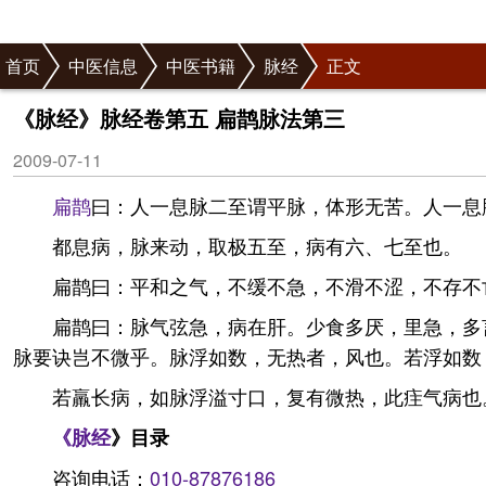
首页
中医信息
中医书籍
脉经
正文
《脉经》脉经卷第五 扁鹊脉法第三
2009-07-11
扁鹊
曰：人一息脉二至谓平脉，体形无苦。人一息
都息病，脉来动，取极五至，病有六、七至也。
扁鹊曰：平和之气，不缓不急，不滑不涩，不存不
扁鹊曰：脉气弦急，病在肝。少食多厌，里急，多
脉要诀岂不微乎。脉浮如数，无热者，风也。若浮如数
若羸长病，如脉浮溢寸口，复有微热，此疰气病也
《
脉经
》目录
咨询电话：
010-87876186