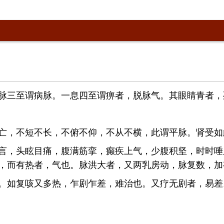
脉三至谓病脉。一息四至谓痹者，脱脉气。其眼睛青者，
亡，不短不长，不俯不仰，不从不横，此谓平脉。肾受如
言，头眩目痛，腹满筋挛，癫疾上气，少腹积坚，时时唾
，而有热者，气也。脉洪大者，又两乳房动，脉复数，加
。如复咳又多热，乍剧乍差，难治也。又疗无剧者，易