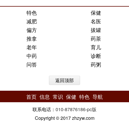
特色
保健
减肥
名医
偏方
拔罐
推拿
药茶
老年
育儿
中药
诊断
问答
药粥
返回顶部
首页
信息
常识
保健
特色
导航
联系电话：
010-87876186
-
pc版
Copyright © 2017 zhzyw.com