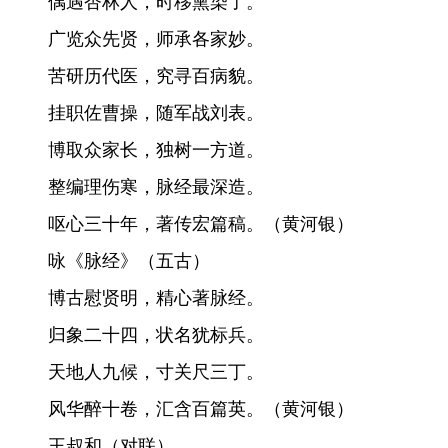
偶遇杏林人，时移熏染了。
广览众先贤，师承各家妙。
苦研历代医，究寻百病貌。
挂职佐曹操，随军战刘表。
博取众家长，独树一方道。
整编理伤寒，脉经最深造。
呕心三十年，著传宏篇稿。（黄河银）
咏《脉经》（五古）
博古慰贤明，精心著脉经。
归象二十四，状名犹标兵。
天地人九候，寸关尺三丁。
风华醉十卷，汇含百篇英。（黄河银）
王叔和（对联）