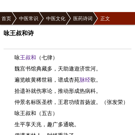
首页
中医常识
中医文化
医药诗词
正文
咏王叔和诗
咏
王叔和
（七律）
魏宫书馆典藏多，天助遨遊济世河。
遍览岐黄稀世籍，谱成杏苑
脉经
歌。
拾遗补就伤寒论，推动形成热病科。
仲景名标医圣榜，王君功绩首扬波。（张发荣）
咏王叔和（五古）
生平享天兆，趣广多通晓。