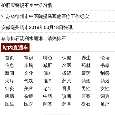
护肝应警惕不良生活习惯
江苏省徐州市中医院援马耳他医疗工作纪实
安徽亳州药市2019年03月18日快讯
猪苓排石汤利水通淋，清热排石
站内直通车
首页
常识
特色
保健
养生
论坛
信息
丰胸
减肥
名医
药材
书籍
新闻
文化
偏方
拔罐
膏药
刮痧
火疗
气功
推拿
药茶
药酒
药浴
针灸
美容
老年
育儿
男性
女性
疾病
杂症
中药
诊断
医案
词典
医生
医院
问答
药粥
砭石
足疗