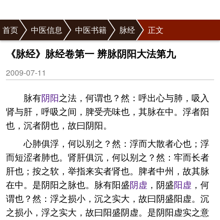
首页
中医信息
中医书籍
脉经
正文
《脉经》脉经卷第一 辨脉阴阳大法第九
2009-07-11
脉有
阴阳
之法，何谓也？然：呼出心与肺，吸入
肾与肝，呼吸之间，脾受壳味也，其脉在中。浮者阳
也，沉者阴也，故曰阴阳。
心肺俱浮，何以别之？然：浮而大散者心也；浮
而短涩者肺也。肾肝俱沉，何以别之？然：牢而长者
肝也；按之软，举指来实者肾也。脾者中州，故其脉
在中。是阴阳之脉也。脉有阳盛
阴虚
，阴盛
阳虚
，何
谓也？然：浮之损小，沉之实大，故曰阴盛阳虚。沉
之损小，浮之实大，故曰阳盛阴虚。是阴阳虚实之意