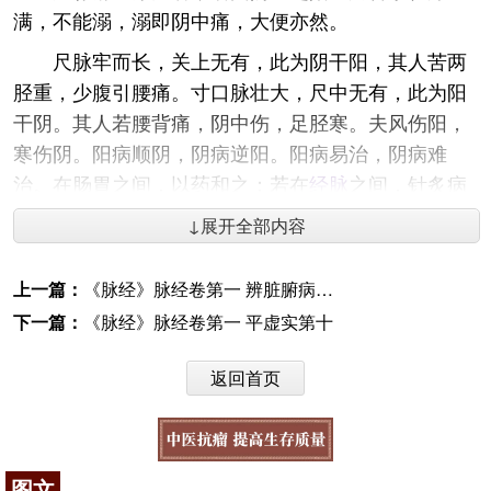
满，不能溺，溺即阴中痛，大便亦然。
尺脉牢而长，关上无有，此为阴干阳，其人苦两
胫重，少腹引腰痛。寸口脉壮大，尺中无有，此为阳
干阴。其人若腰背痛，阴中伤，足胫寒。夫风伤阳，
寒伤阴。阳病顺阴，阴病逆阳。阳病易治，阴病难
治。在肠胃之间，以药和之；若在
经脉
之间，针炙病
已。
↓展开全部内容
《
脉经
》目录
上一篇：
《脉经》脉经卷第一 辨脏腑病脉阴阳大法第八
咨询电话：
010-87876186
下一篇：
《脉经》脉经卷第一 平虚实第十
返回首页
图文