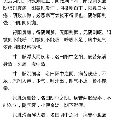
关后为阴。阳数则吐血，阴微则下利，阳弦则头痛，
阴弦则腹痛，阳微则发汗，阴微则自下，阳数口生
疮，阴数加微，必恶寒而烦挠不得眠也。阴附阳则
强，阳附阴则癫。
得阳属腑，得阴属脏。无阳则厥，无阴则呕。阳
微则不能呼，阴微则不能吸，呼吸不足，胸中短气，
依此阴阳以察病也。
寸口脉浮大而疾者，名曰阳中之阳。病苦烦满，
身热，头痛，腹中热。
寸口脉沉细者，名曰阳中之阴。病苦伤悲，不
乐，恶闻人声，少气，时汗出，阴气不通，臂不能
举。
尺脉沉细音，名曰阴中之阴。病苦两胫酸疼，不
能久立，阴气衰，小便余沥，阴下湿痒。
尺脉滑而浮大者，名曰阴中之阳。病苦小腹痛