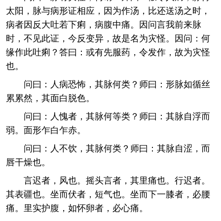
太阳，脉与病形证相应，因为作汤，比还送汤之时，
病者因反大吐若下痢，病腹中痛。因问言我前来脉
时，不见此证，今反变异，故是名为灾怪。因问：何
缘作此吐痢？答曰：或有先服药，令发作，故为灾怪
也。
问曰：人病恐怖，其脉何类？师曰：形脉如循丝
累累然，其面白脱色。
问曰：人愧者，其脉何等类？师曰：其脉自浮而
弱。面形乍白乍赤。
问曰：人不饮，其脉何类？师曰：其脉自涩，而
唇干燥也。
言迟者，风也。摇头言者，其里痛也。行迟者。
其表疆也。坐而伏者，短气也。坐而下一膝者，必腰
痛。里实护腹，如怀卵者，必心痛。