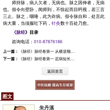
师持脉，病人欠者，无病也。脉之因伸者，无病
也。假令向壁卧，闻师到，不惊起而目眄视，若三言
三止。脉之，咽唾，此为诈病。假令脉自和，处言此
病大重，当须服吐下药，
针灸
数十百处乃愈。
《
脉经
》目录
咨询电话：
010-87876186
上一篇：
《脉经》脉经卷第一 从横逆顺伏匿脉第十一
下一篇：
《脉经》脉经卷第一 迟病短长杂病法第十三
返回首页
图文
朱丹溪