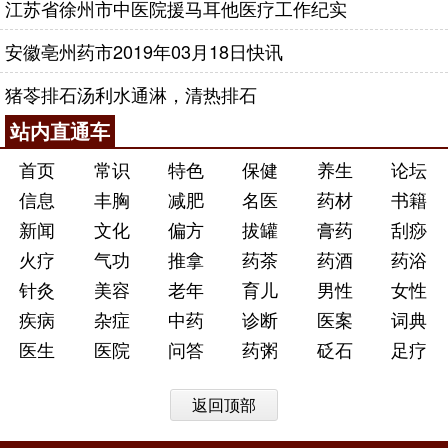
江苏省徐州市中医院援马耳他医疗工作纪实
安徽亳州药市2019年03月18日快讯
猪苓排石汤利水通淋，清热排石
站内直通车
首页
常识
特色
保健
养生
论坛
信息
丰胸
减肥
名医
药材
书籍
新闻
文化
偏方
拔罐
膏药
刮痧
火疗
气功
推拿
药茶
药酒
药浴
针灸
美容
老年
育儿
男性
女性
疾病
杂症
中药
诊断
医案
词典
医生
医院
问答
药粥
砭石
足疗
返回顶部