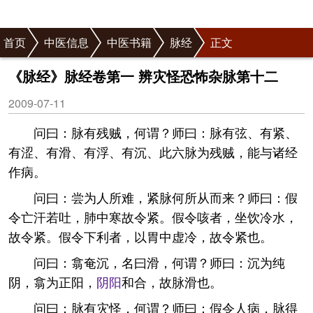
首页
中医信息
中医书籍
脉经
正文
《脉经》脉经卷第一 辨灾怪恐怖杂脉第十二
2009-07-11
问曰：脉有残贼，何谓？师曰：脉有弦、有紧、
有涩、有滑、有浮、有沉、此六脉为残贼，能与诸经
作病。
问曰：尝为人所难，紧脉何所从而来？师曰：假
令亡汗若吐，肺中寒故令紧。假令咳者，坐饮冷水，
故令紧。假令下利者，以胃中虚冷，故令紧也。
问曰：翕奄沉，名曰滑，何谓？师曰：沉为纯
阴，翕为正阳，
阴阳
和合，故脉滑也。
问曰：脉有灾怪，何谓？师曰：假令人病，脉得