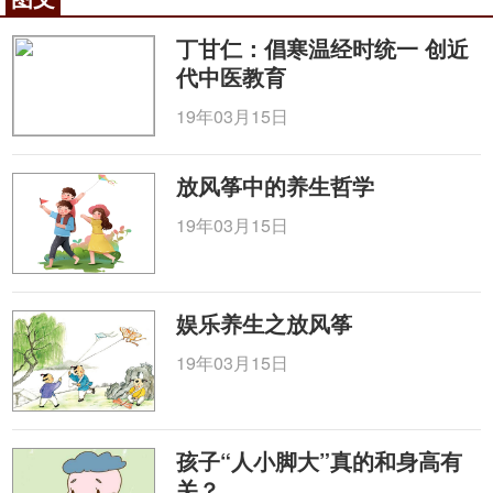
肠癌等多种恶性肿瘤开展树突状细胞介导肿瘤免疫治
丁甘仁：倡寒温经时统一 创近
疗，在预防肿瘤转移复发和延长无病生存等方面都获
代中医教育
得了肯定的疗效；军事医学科学院心血管病研究治疗
中心以经上肢动脉冠脉造影、冠脉支架植入术、各种
19年03月15日
心动过速射频消融术、各种心脏起搏器植入术等介入
诊疗技术为特色，对各种心脏病危急重症抢救及常规
放风筝中的养生哲学
药物治疗为科室基础，着力打造京西南心脏病介入诊
19年03月15日
疗中心，为广大军内外患者服务。医院的同位素治疗
专科在国内最早开展同位素131I治疗甲状腺疾病，积
累了大量的临床经验，治疗各类型甲状腺疾病例数居
娱乐养生之放风筝
全国前列，治愈率、有效率、复发率均达到国内先进
水平。
19年03月15日
医院始终坚持医疗与科研相结合的建设思路，围
绕解决军事医学、临床医学应用技术问题，开展创新
孩子“人小脚大”真的和身高有
研究。获得了一批高等级的科研课题和科研成果，建
关？