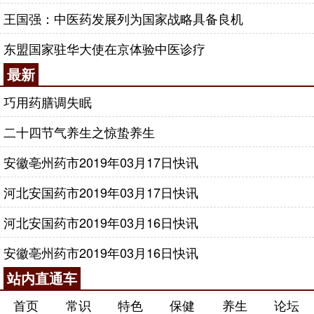
拟定位机、放射治疗计划系统、钴60治疗机、后装治
王国强：中医药发展列为国家战略具备良机
疗机、全数字化乳腺机、彩色超声诊断仪、超声聚焦
刀、微生物鉴定仪、毒物药物自动检测仪、肿瘤热疗
东盟国家驻华大使在京体验中医诊疗
仪等大型仪器设备，设备总值近3亿元。为患者的诊疗
最新
提供了可靠的技术支持。
巧用药膳调失眠
医院始终坚持以人为本，以病人为中心的服务理
念，以热情的服务、精湛的技术，优秀的人才，先进
二十四节气养生之惊蛰养生
的设备，舒适的环境，竭诚为军队官兵和社会各界人
安徽亳州药市2019年03月17日快讯
士的健康服务。
河北安国药市2019年03月17日快讯
咨询电话：
010-87876186
河北安国药市2019年03月16日快讯
安徽亳州药市2019年03月16日快讯
站内直通车
首页
常识
特色
保健
养生
论坛