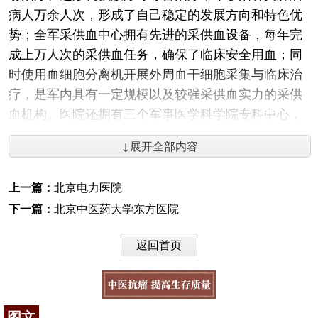
病人万余人次，形成了自己稳定的发展方向和特色优
势；全军采供血中心拥有先进的采供血设备，每年完
成上万人次的采供血任务，确保了临床安全用血；同
时使用血细胞分离机开展外周血干细胞采集与临床治
疗，是军内具有一定规模以及较强采供血实力的采供
血机构。医院还拥有三个军事医学科学院专科中心，
其中军事医学科学院脑血管病研究治疗中心是丰台地
↓展开全部内容
区和驻京部队医院中唯一以脑血管病为专科特色的综
合治疗中心。中心以开展烟雾病的介入、影像诊断、
上一篇：
北京电力医院
外科治疗和脑胶质病的手术、放疗、化疗及免疫治疗
下一篇：
北京中医药大学东方医院
等为主要特色；重点研究脑血管病的神经外科与内科
相结合的个体化综合治疗。军事医学科学院细胞与基
返回首页
因治疗中心建有1000平方米的GMP标准实验室，拥有
先进的仪器设备，开展肿瘤免疫治疗技术临床方案的
研究，对各类肿瘤患者包括白血病、淋巴瘤、乳腺
癌、肾透明细胞癌、多发性骨髓瘤、胶质细胞瘤、大
图文