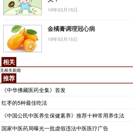
成了一批重点实验室，拥有全军核化损伤救治重点实
验室、国家生物医学检测中心免疫学实验室、肿瘤分
19年03月15日
子生物学重点实验室、全军干细胞与再生医学重点实
验室以及国家药品临床试验研究基地。现承担国
金橘膏调理冠心病
家“863”、“973”、国家自然科学基金以及军队和北京
19年03月15日
市等科研课题100余项，获得国家科技进步二等奖、
军队科技进步及医疗成果一等奖等国家、军队高等级
科研成果30余项。培养和造就了一大批医疗、科研人
相关
才，现有博士、硕士生占医疗主系列人员的70%以
无相关新闻
上，多名专家享受政府特殊津贴，47名专家兼任国内
推荐
医学学术委员会委员，是免疫学、药理学博士学位授
《中华佛藏医药全集》首发
权点，内科学和肿瘤学是硕士学位授权点。
红枣的5种最佳吃法
医院拥有一批先进的医疗仪器设备。 放射治疗、
检验、X线、病理、超声、核医学、毒物检测等医疗
《中国公民中医养生保健素养》推荐十种常用养生法
设备齐全，拥有PET-CT、核磁共振、64排螺旋CT、
SPECT/CT、数字减影机、伽玛刀、高能加速器、模
国家中医药局曝光一批虚假违法中医医疗广告