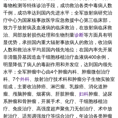
毒物检测等特殊诊治手段，成功救治各类中毒病人数
千例，成功率达到国内先进水平；全军放射病研究治
疗中心为国家核事故医学应急救援中心第三临床部，
致力于放射病及血液病的临床救治，在放射病临床救
治、局部放射损伤处理和生物剂量
诊断
等方面具有明
显优势，承担国内重大辐射事故病人的救治，收治病
人数和救治水平均居国内领先地位；在国内率先开展
非清髓异基因造血干细胞移植治疗血液病400余例，
明显降低了病人的毒副作用和并发症，达到国内领先
水平；全军肿瘤中心由4个肿瘤内科、肿瘤微创治疗
科、7个
外科
、放射治疗技术科和肿瘤分子生物实验室
组成，主要收治肺癌、淋巴瘤、乳腺癌、消化道肿
瘤、颅脑肿瘤、烟雾病、肝脏肿瘤、
妇科
肿瘤、泌尿
系肿瘤和骨肿瘤，开展手术、化疗、干细胞移植治
疗、免疫治疗、高强度超声聚焦刀无创治疗、术中放
射治疗、适形调强放疗等综合治疗，年诊治各类肿瘤