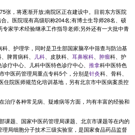
位375张，将逐渐开放;南院区正在建设中。目前东方医院
合。医院现有高级职称204名;有博士生导师28名、硕
医药专家学术经验继承工作指导老师;另外还有一大批中青
病科、护理学，同时是卫生部国家脑卒中筛查与防治基
科、脾胃病科、
儿科
、皮肤科、
耳鼻喉科
、
肿瘤
科、护
色诊疗中心、儿科中医特色诊疗中心、
推拿
科中医特色
市中医药管理局重点专科5个，分别是
针灸
科、骨科、
中医住院医师规范化培训基地，另有北京市中医病案质控
在治疗各种常见病、疑难病等方面，均有丰富的经验和
教育部课题、国家中医药管理局课题、北京市课题等在内的
药管理局细胞分子技术三级实验室，是国家食品药品监督