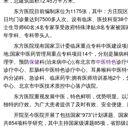
米，总建筑面积12.45万平方米。
东方医院目前编制床位为1175张，其中：方庄院区
日均门诊量达到7500多人次。设有临床、医技科室38
士生导师60名;4名专家享受政府特殊津贴;8名专家
年学科、专科带头人。
东方医院现有国家卫计委临床重点专科中医建设项
地;国家中医药管理局重点专科项目14个，分别是脑病
理学、预防
保健
科(治未病中心);有北京市
中医特色
诊疗
诊疗中心、肛肠科中医特色诊疗中心、耳鼻喉科中医特
内分泌科、急诊科、临床药学;拥有医师培训基地2个
中心、北京市中医技术质控中心落户该院。
东方医院重视发展中医，特色鲜明，优势明显。以
独特的疗效。为广大患者提供了及时有效、安全便捷、
开院至今医院开展了包括国家“973”计划课题、
共854项科学研究，其中主持国家级课题85项，省部