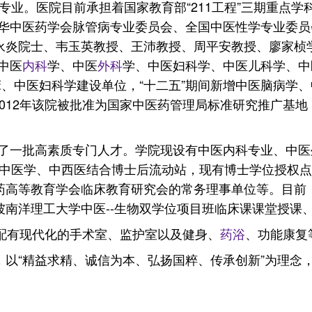
专业。医院目前承担着国家教育部“211工程”三期重点
华中医药学会脉管病专业委员会、全国中医性学专业委员
王永炎院士、韦玉英教授、王沛教授、周平安教授、廖家桢
中医
内科
学、中医
外科
学、中医妇科学、中医儿科学、中
床、中医妇科学建设单位，“十二五”期间新增中医脑病学
2012年该院被批准为国家中医药管理局标准研究推广基
了一批高素质专门人才。学院现设有中医内科专业、中医
中医学、中西医结合博士后流动站，现有博士学位授权点8
医药高等教育学会临床教育研究会的常务理事单位等。目前
坡南洋理工大学中医--生物双学位项目班临床课课堂授课
并配有现代化的手术室、监护室以及健身、
药浴
、功能康复
，以“精益求精、诚信为本、弘扬国粹、传承创新”为理念