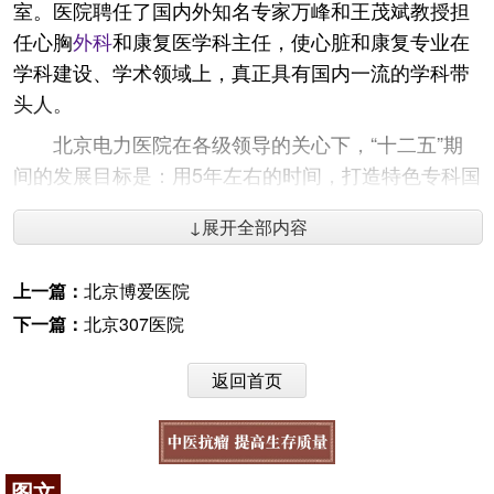
室。医院聘任了国内外知名专家万峰和王茂斌教授担
任心胸
外科
和康复医学科主任，使心脏和康复专业在
学科建设、学术领域上，真正具有国内一流的学科带
头人。
北京电力医院在各级领导的关心下，“十二五”期
间的发展目标是：用5年左右的时间，打造特色专科国
内知名、综合实力北京一流、管理服务国际接轨的高
↓展开全部内容
品质三级甲等医院，建成国家电网公司的医疗中心和
健康管理中心。医院以“学科、人才、科教、文化”四
上一篇：
北京博爱医院
个战略统领医院发展，推进软硬实力建设，以“仁、
下一篇：
北京307医院
诚、博、精”的文化理念，统领医院建设发展跨入新阶
段！
返回首页
咨询电话：
010-87876186
图文