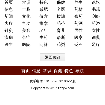
首页
常识
特色
保健
养生
论坛
信息
丰胸
减肥
名医
药材
书籍
新闻
文化
偏方
拔罐
膏药
刮痧
火疗
气功
推拿
药茶
药酒
药浴
针灸
美容
老年
育儿
男性
女性
疾病
杂症
中药
诊断
医案
词典
医生
医院
问答
药粥
砭石
足疗
返回顶部
首页
信息
常识
保健
特色
导航
联系电话：
010-87876186
-
pc版
Copyright © 2017 zhzyw.com