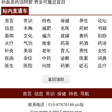
补血圣药话阿胶 男女可服忌盲目
站内直通车
首页
常识
特色
保健
养生
论坛
信息
丰胸
减肥
名医
药材
书籍
新闻
文化
偏方
拔罐
膏药
刮痧
火疗
气功
推拿
药茶
药酒
药浴
针灸
美容
老年
育儿
男性
女性
疾病
杂症
中药
诊断
医案
词典
医生
医院
问答
药粥
砭石
足疗
返回顶部
首页
信息
常识
保健
特色
导航
联系电话：
010-87876186
-
pc版
Copyright © 2017 zhzyw.com