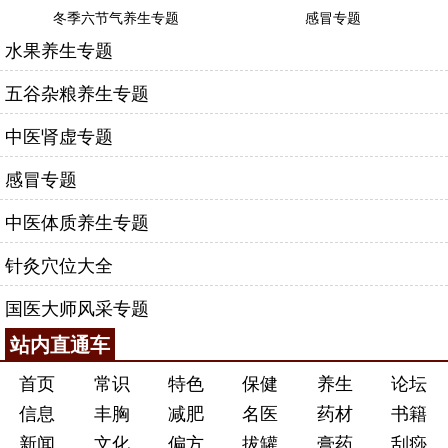
冬季六节气养生专题
感冒专题
水果养生专题
五谷杂粮养生专题
中医肾虚专题
感冒专题
中医体质养生专题
针灸穴位大全
国医大师风采专题
站内直通车
首页
常识
特色
保健
养生
论坛
信息
丰胸
减肥
名医
药材
书籍
新闻
文化
偏方
拔罐
膏药
刮痧