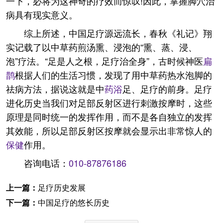
一下，必将为这神奇的疗效而惊叹!因此，掌握脚穴治
病具有现实意义。
综上所述，中国足疗源远流长，春秋《礼记》翔
实记载了以中草药煎汤熏、浸泡的“熏、蒸、浸、
泡”疗法。“足是人之根，足疗治全身”，古时候神医
扁
鹊
根据人们的生活习惯，发现了用中草药热水泡脚的
祛病方法，据说这就是中
药浴
足、足疗的前身。足疗
进化历史当我们对足部反射区进行刺激按摩时，这些
原理是同时统一的发挥作用，而不是各自独立的发挥
其效能，所以足部反射区按摩就会显示出非常惊人的
保健
作用。
咨询电话：
010-87876186
上一篇：
足疗历史发展
下一篇：
中国足疗的悠长历史