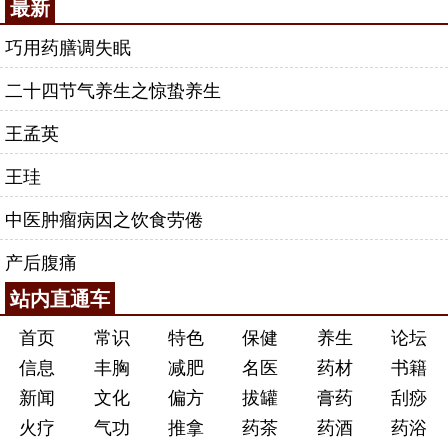
最新
巧用药膳调失眠
二十四节气养生之惊蛰养生
王孟英
王珪
中医肿瘤病因之饮食劳倦
产后腹痛
站内直通车
首页
常识
特色
保健
养生
论坛
信息
丰胸
减肥
名医
药材
书籍
新闻
文化
偏方
拔罐
膏药
刮痧
火疗
气功
推拿
药茶
药酒
药浴