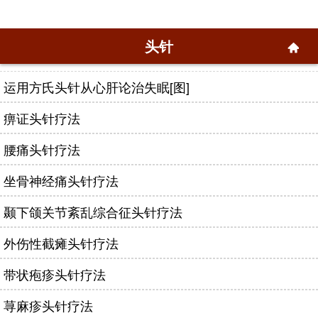
头针
运用方氏头针从心肝论治失眠[图]
痹证头针疗法
腰痛头针疗法
坐骨神经痛头针疗法
颞下颌关节紊乱综合征头针疗法
外伤性截瘫头针疗法
带状疱疹头针疗法
荨麻疹头针疗法