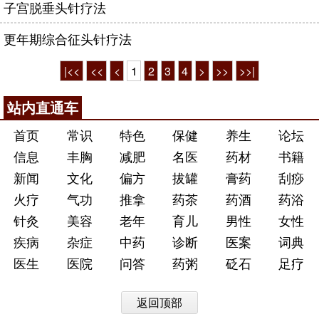
子宫脱垂头针疗法
更年期综合征头针疗法
|<<
<<
<
1
2
3
4
>
>>
>>|
站内直通车
首页
常识
特色
保健
养生
论坛
信息
丰胸
减肥
名医
药材
书籍
新闻
文化
偏方
拔罐
膏药
刮痧
火疗
气功
推拿
药茶
药酒
药浴
针灸
美容
老年
育儿
男性
女性
疾病
杂症
中药
诊断
医案
词典
医生
医院
问答
药粥
砭石
足疗
返回顶部