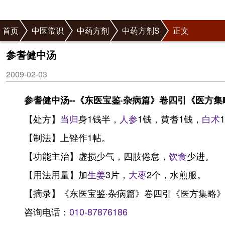
首页
中医常识
中药方剂
中药方剂S
正文
参耆健中汤
2009-02-03
参耆健中汤--《东医宝鉴·杂病篇》卷四引《医方集
【处方】
当归
身1钱半，
人参
1钱，黄耆1钱，
白术
【制法】上锉作1帖。
【功能主治】虚损少气，四肢倦怠，
饮食
少进。
【用法用量】加
生姜
3片，
大枣
2个，水煎服。
【摘录】《东医宝鉴·杂病篇》卷四引《医方集略
咨询电话：
010-87876186