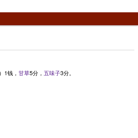
）1钱，
甘草
5分，
五味子
3分。