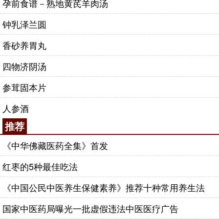
孕前食谱－熟地黄芪羊肉汤
钟乳泽兰圆
香砂养胃丸
四物济阴汤
参茸固本片
人参酒
推荐
《中华佛藏医药全集》首发
红枣的5种最佳吃法
《中国公民中医养生保健素养》推荐十种常用养生法
国家中医药局曝光一批虚假违法中医医疗广告