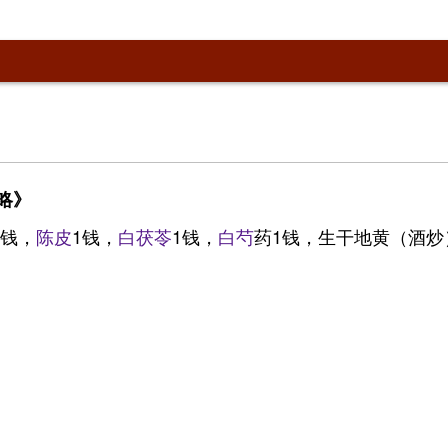
略》
1钱，
陈皮
1钱，
白
茯苓
1钱，
白芍
药1钱，生干地黄（酒炒
》