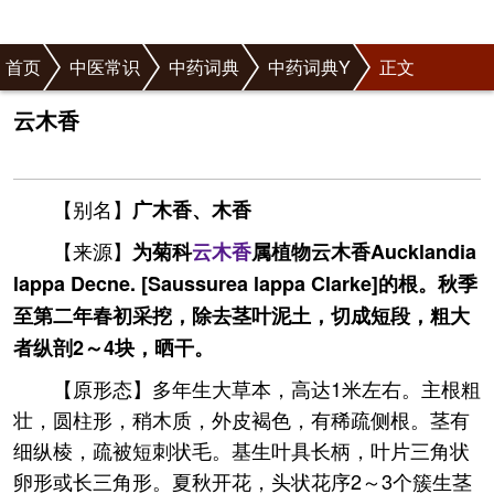
首页
中医常识
中药词典
中药词典Y
正文
云木香
【别名】
广木香、木香
【来源】
为菊科
云木香
属植物云木香Aucklandia
lappa Decne. [Saussurea lappa Clarke]的根。秋季
至第二年春初采挖，除去茎叶泥土，切成短段，粗大
者纵剖2～4块，晒干。
【原形态】多年生大草本，高达1米左右。主根粗
壮，圆柱形，稍木质，外皮褐色，有稀疏侧根。茎有
细纵棱，疏被短刺状毛。基生叶具长柄，叶片三角状
卵形或长三角形。夏秋开花，头状花序2～3个簇生茎