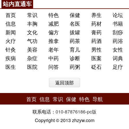
站内直通车
首页
常识
特色
保健
养生
论坛
信息
丰胸
减肥
名医
药材
书籍
新闻
文化
偏方
拔罐
膏药
刮痧
火疗
气功
推拿
药茶
药酒
药浴
针灸
美容
老年
育儿
男性
女性
疾病
杂症
中药
诊断
医案
词典
医生
医院
问答
药粥
砭石
足疗
返回顶部
首页
信息
常识
保健
特色
导航
联系电话：
010-87876186
-
pc版
Copyright © 2013 zhzyw.com