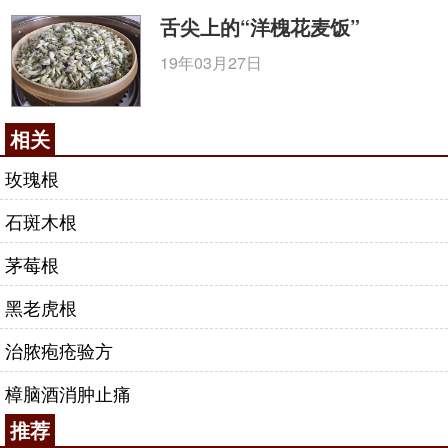
舌尖上的“洋槐花麦饭”
19年03月27日
相关
玫瑰根
石斑木根
茅莓根
黑老虎根
治脓疱疮验方
樟脑酒消肿止痛
推荐