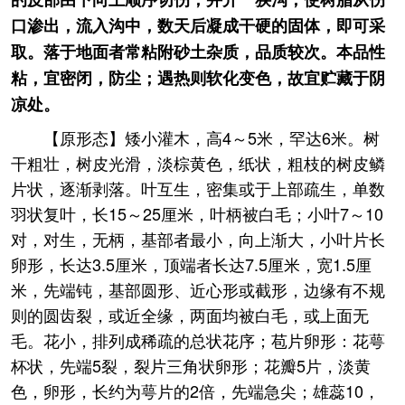
口渗出，流入沟中，数天后凝成干硬的固体，即可采
取。落于地面者常粘附砂土杂质，品质较次。本品性
粘，宜密闭，防尘；遇热则软化变色，故宜贮藏于阴
凉处。
【原形态】矮小灌木，高4～5米，罕达6米。树
干粗壮，树皮光滑，淡棕黄色，纸状，粗枝的树皮鳞
片状，逐渐剥落。叶互生，密集或于上部疏生，单数
羽状复叶，长15～25厘米，叶柄被白毛；小叶7～10
对，对生，无柄，基部者最小，向上渐大，小叶片长
卵形，长达3.5厘米，顶端者长达7.5厘米，宽1.5厘
米，先端钝，基部圆形、近心形或截形，边缘有不规
则的圆齿裂，或近全缘，两面均被白毛，或上面无
毛。花小，排列成稀疏的总状花序；苞片卵形：花萼
杯状，先端5裂，裂片三角状卵形；花瓣5片，淡黄
色，卵形，长约为萼片的2倍，先端急尖；雄蕊10，