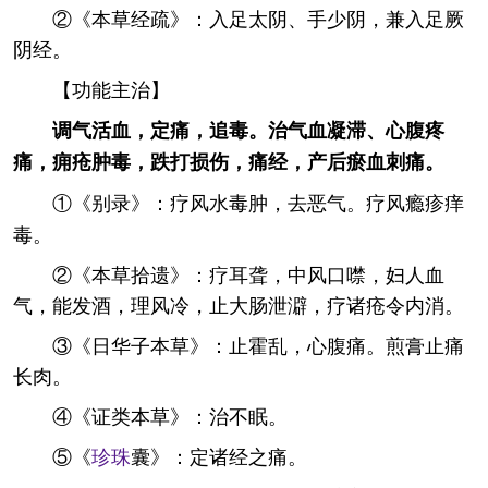
②《本草经疏》：入足太阴、手少阴，兼入足厥
阴经。
【功能主治】
调气活血，定痛，追毒。治气血凝滞、心腹疼
痛，痈疮肿毒，跌打损伤，痛经，产后瘀血刺痛。
①《别录》：疗风水毒肿，去恶气。疗风瘾疹痒
毒。
②《本草拾遗》：疗耳聋，中风口噤，妇人血
气，能发酒，理风冷，止大肠泄澼，疗诸疮令内消。
③《日华子本草》：止霍乱，心腹痛。煎膏止痛
长肉。
④《证类本草》：治不眠。
⑤《
珍珠
囊》：定诸经之痛。