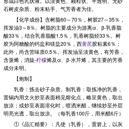
形成白色乳状液。以淡黄色、颗粒状、半透明、无砂
石树皮杂质、粉末粘手、气芳香者为佳。
【化学成份】含树脂60～70％，树胶27～35％，
挥发油3～8％。树脂的主要成分为游离α、β-乳香脂
酸33％，结合乳香脂酸1.5％，乳香树脂烃33％。树
胶为阿糖酸的钙盐和镁盐20％，西
黄芪
胶粘素6％；
此外，尚含苦味质0.5％。挥发油呈淡黄色，有芳香，
含蒎烯，消旋-
柠檬
烯及α、β-水芹烯，其主要的芳香
成分未明。
【炮制】
乳香：拣去砂子杂质。制乳香：取拣净的乳香，
置锅内用文火炒至表面稍见熔化点，略呈黄色，取出
放凉；或炒至表面溶化时，喷洒米醋，继续炒至外层
明亮光透，取出放凉。（每乳香100斤，用米醋6斤）
①《品汇精要》：凡使（乳香），置箬上，以灰