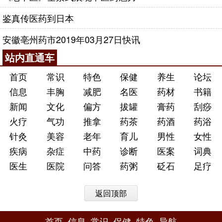
鉴真传医药到日本
安徽亳州药市2019年03月27日快讯
站内直通车
首页
常识
特色
保健
养生
论坛
信息
丰胸
减肥
名医
药材
书籍
新闻
文化
偏方
拔罐
膏药
刮痧
火疗
气功
推拿
药茶
药酒
药浴
针灸
美容
老年
育儿
男性
女性
疾病
杂症
中药
诊断
医案
词典
医生
医院
问答
药粥
砭石
足疗
返回顶部
首页
信息
常识
保健
特色
导航