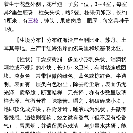
着生于花盘外侧，花丝短；子房上位，3～4室，每室
具2垂生胚珠，柱头头状，略3裂。桉果倒卵形，长约
1厘米，有
三棱
，钝头，果皮肉质，肥厚，每室具种子
1枚。
【生境分布】分布红海沿岸至利比亚、苏丹、土
耳其等地。主产于红海沿岸的索马里和埃塞俄比亚。
【性状】干燥胶树脂，多呈小形乳头状、泪滴状
颗粒或不规则的小块，长0.5～3厘米，有时粘连成团
块。淡黄色，常带轻微的绿色、蓝色或棕红色。半透
明。表面有一层类白色粉尘，除去粉尘后，表面仍无
光泽。质坚脆，断面蜡样，无光择，亦有少数呈玻璃
样光泽。气微芳香，味微苦。嚼之，初破碎成小块，
迅即软化成胶块，粘附牙齿，唾液成为乳状，并微有
香辣感。遇热则变软，烧之微有香气（但不应有松香
气），冒黑烟，并遗留黑色残渣。与少量水共研，能