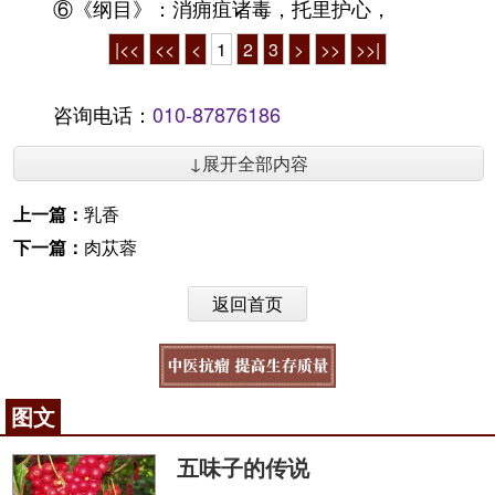
⑥《纲目》：消痈疽诸毒，托里护心，
|<<
<<
<
1
2
3
>
>>
>>|
咨询电话：
010-87876186
↓展开全部内容
上一篇：
乳香
下一篇：
肉苁蓉
返回首页
图文
五味子的传说