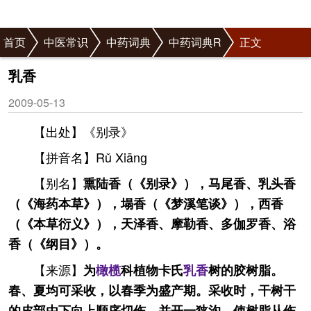
首页
中医常识
中药词典
中药词典R
正文
乳香
2009-05-13
【出处】《别录》
【拼音名】Rǔ Xiānɡ
【别名】
熏陆香（《别录》），马尾香、乳头香
（《海药本草》），塌香（《梦溪笔谈》），西香
（《本草衍义》），天泽香、摩勒香、多伽罗香、浴
香（《纲目》）。
【来源】
为
橄榄
科植物卡氏
乳香
树的胶树脂。
春、夏均可采收，以春季为盛产期。采收时，干树干
的皮部由下向上顺序切伤，并开一狭沟，使树脂从伤