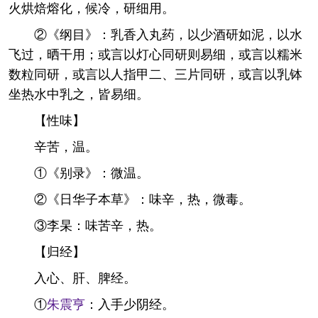
火烘焙熔化，候冷，研细用。
②《纲目》：乳香入丸药，以少酒研如泥，以水
飞过，晒干用；或言以灯心同研则易细，或言以糯米
数粒同研，或言以人指甲二、三片同研，或言以乳钵
坐热水中乳之，皆易细。
【性味】
辛苦，温。
①《别录》：微温。
②《日华子本草》：味辛，热，微毒。
③李杲：味苦辛，热。
【归经】
入心、肝、脾经。
①
朱震亨
：入手少阴经。