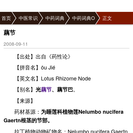
首页
中医常识
中药词典
中药词典O
正文
藕节
2008-09-11
【出处】出自《药性论》
【拼音名】ǒu Jié
【英文名】Lotus Rhizome Node
【别名】
。
光
藕节
、藕节巴
【来源】
药材基源：
为睡莲科植物莲Nelumbo nucifera
Gaertn根茎的节部。
拉丁植物动物矿物名：Nelumbo nucifera Gaertn.