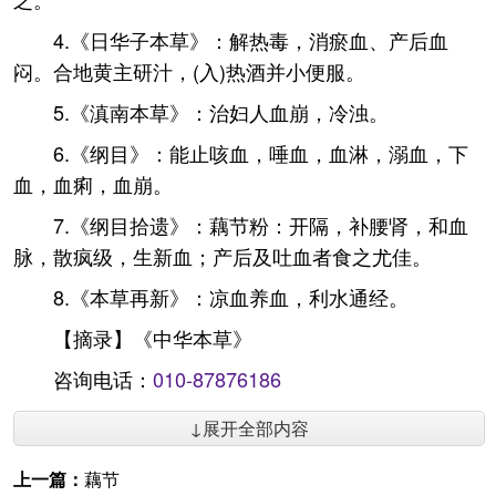
4.《日华子本草》：解热毒，消瘀血、产后血
闷。合地黄主研汁，(入)热酒并小便服。
5.《滇南本草》：治妇人血崩，冷浊。
6.《纲目》：能止咳血，唾血，血淋，溺血，下
血，血痢，血崩。
7.《纲目拾遗》：藕节粉：开隔，补腰肾，和血
脉，散疯级，生新血；产后及吐血者食之尤佳。
8.《本草再新》：凉血养血，利水通经。
【摘录】《中华本草》
咨询电话：
010-87876186
↓展开全部内容
上一篇：
藕节