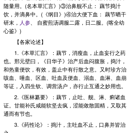
随量用。(名本草汇言》)③治鼻舰不止： 藕节捣汁
饮，并滴鼻中。(《纲目》)④治大便下血： 藕节晒干
研末，
人参
、 自蜜煎汤调服二露，日二服。(喀全幼
心鉴》)
【各家论述】
1.《本草汇言》：藕节，消瘦血，止血妄行之药
也。邢元壁曰，《日华子》治产后血闷腹胀，捣汁，
和热童便饮，有效，盖止中有行散之意。又时珍方治
咳血、唾血、区血、吐血及便血、溺血、血淋、血崩
等证，入四生钦、调营汤户，亦行止互通之妙用也。
2.《医林纂要》：藕节，止吐、舰、淋、痢诸血
证。甘能补氏咸能软坚去疯，涩能敛散固精，又取其
通而有节也。
3.《药性论》：捣汁，主吐血不止，口鼻并皆治
之。