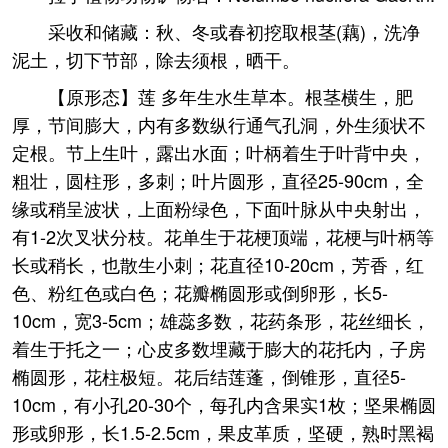
采收和储藏：秋、冬或春初挖取根茎(藕)，洗净
泥土，切下节部，除去须根，晒干。
【原形态】莲 多年生水生草本。根茎横生，肥
厚，节间膨大，内有多数纵行通气孔洞，外生须状不
定根。节上生叶，露出水面；叶柄着生于叶背中央，
粗壮，圆柱形，多刺；叶片圆形，直径25-90cm，全
缘或稍呈波状，上面粉绿色，下面叶脉从中央射出，
有1-2次叉状分枝。花单生于花梗顶端，花梗与叶柄等
长或稍长，也散生小刺；花直径10-20cm，芳香，红
色、粉红色或白色；花瓣椭圆形或倒卵形，长5-
10cm，宽3-5cm；雄蕊多数，花药条形，花丝细长，
着生于托之一；心皮多数埋藏于膨大的花托内，子房
椭圆形，花柱极短。花后结莲蓬，倒锥形，直径5-
10cm，有小孔20-30个，每孔内含果实1枚；坚果椭圆
形或卵形，长1.5-2.5cm，果皮革质，坚硬，熟时黑褐