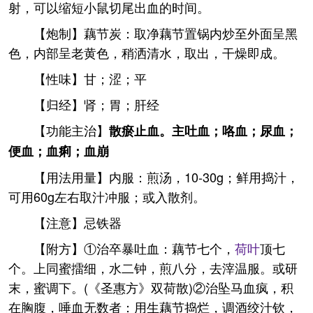
射，可以缩短小鼠切尾出血的时间。
【炮制】藕节炭：取净藕节置锅内炒至外面呈黑
色，内部呈老黄色，稍洒清水，取出，干燥即成。
【性味】甘；涩；平
【归经】肾；胃；肝经
【功能主治】
散瘀止血。主吐血；咯血；尿血；
便血；血痢；血崩
【用法用量】内服：煎汤，10-30g；鲜用捣汁，
可用60g左右取汁冲服；或入散剂。
【注意】忌铁器
【附方】①治卒暴吐血：藕节七个，
荷叶
顶七
个。上同蜜擂细，水二钟，煎八分，去滓温服。或研
末，蜜调下。(《圣惠方》双荷散)②治坠马血疯，积
在胸腹，唾血无数者：用生藕节捣烂，调酒绞汁钦，